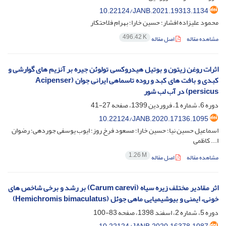
10.22124/JANB.2021.19313.1134
محمود علیزاده افشار؛ حسین خارا؛ بهرام فلاحتکار
496.42 K
مشاهده مقاله
اصل مقاله
اثرات روغن زیتون و بوتیل هیدروکسی تولوئن جیره بر آنزیم های گوارشی و
کبدی و بافت های کبد و روده تاسماهی ایرانی جوان (Acipenser
persicus) در آب لب شور
دوره 6، شماره 1، فروردین 1399، صفحه
27-41
10.22124/JANB.2020.17136.1095
اسماعیل حسین نیا؛ حسین خارا؛ مسعود فرخ روز؛ ایوب یوسفی جوردهی؛ رضوان
ا... کاظمی
1.26 M
مشاهده مقاله
اصل مقاله
اثر مقادیر مختلف زیره سیاه (Carum carevi) بر رشد و برخی شاخص های
خونی، ایمنی و بیوشیمیایی ماهی جوئل (Hemichromis bimaculatus)
دوره 5، شماره 2، اسفند 1398، صفحه
83-100