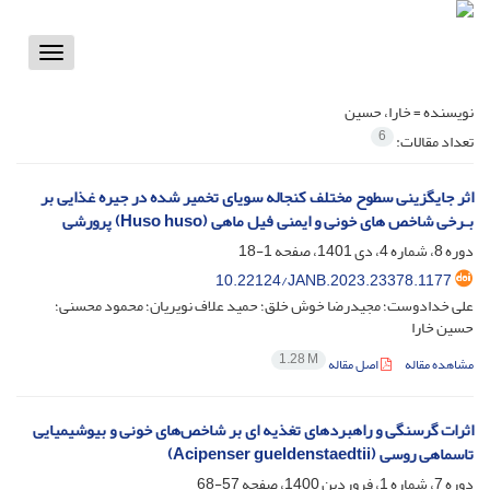
Toggle
vigation
نویسنده =
خارا، حسین
6
تعداد مقالات:
اثر جایگزینی سطوح مختلف کنجاله سویای تخمیر شده در جیره غذایی بر
بـرخی شاخص های خونی و ایمنی فیل ماهی (Huso huso) پرورشی
دوره 8، شماره 4، دی 1401، صفحه
1-18
10.22124/JANB.2023.23378.1177
علی خدادوست؛ مجیدرضا خوش خلق؛ حمید علاف نویریان؛ محمود محسنی؛
حسین خارا
1.28 M
مشاهده مقاله
اصل مقاله
اثرات گرسنگی و راهبرد‌های تغذیه ای بر شاخص‌های خونی و بیوشیمیایی
تاسماهی روسی (Acipenser gueldenstaedtii)
دوره 7، شماره 1، فروردین 1400، صفحه
57-68