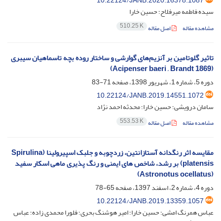
10.22124/JANB.2020.16378.1087
سیده فاطمه میرفلاح؛ حسین خارا
510.25 K
مشاهده مقاله
اصل مقاله
تاثیر گلوتامین بر آنزیم‌های گوارشی و ساختار روده بچه تاسماهیان سیبری
(Acipenser baeri , Brandt 1869)
دوره 5، شماره 1، شهریور 1398، صفحه
71-83
10.22124/JANB.2019.14551.1072
سامان درویشی؛ حسین خارا؛ محدثه احمد نژاد
553.53 K
مشاهده مقاله
اصل مقاله
مقایسه اثر رنگدانه آستازانتین، زردچوبه و جلبک اسپیرولینا (Spirulina
platensis) بر رشد، شاخص های ایمنی و رنگ پذیری ماهی اسکار سفید
(Astronotus ocellatus)
دوره 4، شماره 2، اسفند 1397، صفحه
65-78
10.22124/JANB.2019.13359.1057
عباس همرنگ امشی؛ حسین خارا؛ امیر هوشنگ بحری؛ فلورا محمدی زاده؛ عباس