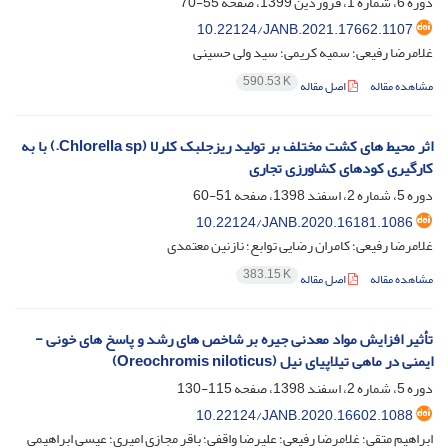
دوره 6، شماره 1، فروردین 1399، صفحه
55-70
10.22124/JANB.2021.17662.1107
غلامرضا رفیعی؛ سمیه کریمی؛ سید ولی حسینی
590.53 K
مشاهده مقاله
اصل مقاله
اثر محیط های کشت مختلف بر تولید ریزجلبک کلرلا (Chlorella sp.) با به
کارگیری کودهای کشاورزی تجاری
دوره 5، شماره 2، اسفند 1398، صفحه
51-60
10.22124/JANB.2020.16181.1086
غلامرضا رفیعی؛ کامران رضایی توابع؛ نازنین معتمدی
383.15 K
مشاهده مقاله
اصل مقاله
تأثیر افزایش مواد معدنی جیره بر شاخص های رشد و پاسخ های خونی -
ایمنی در ماهی تیلاپیای نیل (Oreochromis niloticus)
دوره 5، شماره 2، اسفند 1398، صفحه
115-130
10.22124/JANB.2020.16602.1088
ابراهیم متقی؛ غلامرضا رفیعی؛ علیرضا واقفی؛ باقر مجازی امیری؛ عیسی ابراهیمی