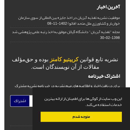
آخرین اخبار
موفقیت نشریه تغذیه آبزیان در اخذ جایزه بین المللی از سوی سازمان
خواربار و کشاورزی ملل متحد (فائو)
1402-11-08
مجله "تغذیه آبزیان" دانشگاه گیلان موفق به اخذ رتبه علمی پژوهشی شد
1398-02-30
نشریه تابع قوانین
کرییتیو کامنز
بوده و حق‌مؤلف
مقالات از آن نویسندگان است.
اشتراک خبرنامه
برای دریافت اخبار و اطلاعیه های مهم نشریه در خبرنامه نشریه مشترک
شوید.
این وب سایت از کوکی ها برای اطمینان از ارائه بهترین
اشتراک
خدمات استفاده می کند.
متوجه شدم
© سامانه مدیریت نشریات علمی.
قدرت گرفته از
سیناوب