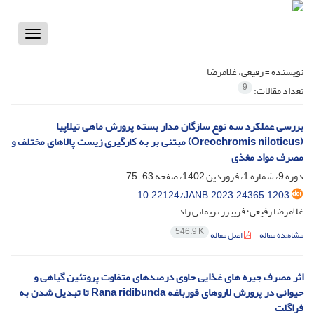
Toggle
vigation
نویسنده =
رفیعی، غلامرضا
9
تعداد مقالات:
بررسی عملکرد سه نوع سازگان مدار بسته پرورش ماهی تیلاپیا
(Oreochromis niloticus) مبتنی بر به کارگیری زیست پالاهای مختلف و
مصرف مواد مغذی
دوره 9، شماره 1، فروردین 1402، صفحه
63-75
10.22124/JANB.2023.24365.1203
غلامرضا رفیعی؛ فریبرز نریمانی راد
546.9 K
مشاهده مقاله
اصل مقاله
اثر مصرف جیره های غذایی حاوی درصدهای متفاوت پروتئین گیاهی و
حیوانی در پرورش لاروهای قورباغه Rana ridibunda تا تبدیل شدن به
فراگلت