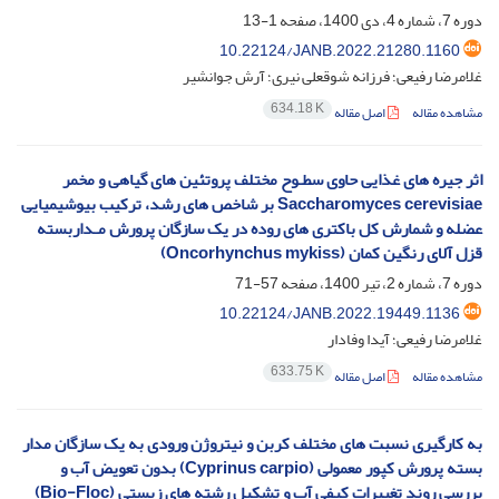
دوره 7، شماره 4، دی 1400، صفحه
1-13
10.22124/JANB.2022.21280.1160
غلامرضا رفیعی؛ فرزانه شوقعلی نیری؛ آرش جوانشیر
634.18 K
مشاهده مقاله
اصل مقاله
اثر جیره های غذایی حاوی سطـوح مختلف پروتئین های گیاهی و مخمر
Saccharomyces cerevisiae بر شاخص های رشد، ترکیب بیوشیمیایی
عضله و شمارش کل باکتری های روده در یک سازگان پرورش مـداربسته
قزل آلای رنگین کمان (Oncorhynchus mykiss)
دوره 7، شماره 2، تیر 1400، صفحه
57-71
10.22124/JANB.2022.19449.1136
غلامرضا رفیعی؛ آیدا وفادار
633.75 K
مشاهده مقاله
اصل مقاله
به کارگیری نسبت های مختلف کربن و نیتروژن ورودی به یک سازگان مدار
بسته پرورش کپور معمولی (Cyprinus carpio) بدون تعویض آب و
بررسی روند تغییرات کیفی آب و تشکیل رشته های زیستی (Bio-Floc)