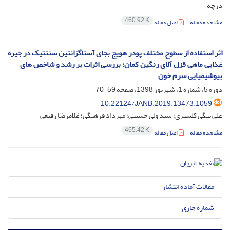
درچه
460.92 K
مشاهده مقاله
اصل مقاله
اثر استفاده از سطوح مختلف پودر هویج بجای آستاگزانتین سنتتیک در جیره
غذایی ماهی قزل آلای رنگین کمان: بررسی اثرات بر رشد و شاخص های
بیوشیمیایی سرم خون
دوره 5، شماره 1، شهریور 1398، صفحه
59-70
10.22124/JANB.2019.13473.1059
علی بیگی کلشتری؛ سید ولی حسینی؛ مهرداد فرهنگی؛ غلامرضا رفیعی
465.42 K
مشاهده مقاله
اصل مقاله
مقالات آماده انتشار
شماره جاری