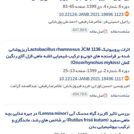
دوره 6، شماره 4، دی 1399، صفحه
65-83
10.22124/JANB.2021.18896.1123
راحیل حسینی فر؛ غلامرضا رفیعی؛ احمدعلی پوربابایی
647.88 K
مشاهده مقاله
اصل مقاله
اثرات پروبیوتیک Lactobacillus rhamnosus JCM 1136 ریزپوشانی
شده بر فراسنجه های خونی و ترکیب شیمیایی لاشه ماهی قزل آلای رنگین
کمان (Oncorhynchus mykiss)
دوره 6، شماره 2، تیر 1399، صفحه
13-25
10.22124/JANB.2021.18496.1117
امیر ویسی؛ حسین اورجی؛ فرید فیروزبخش؛ غلامرضا رفیعی؛ عبدالصمد کرامت
494.78 K
مشاهده مقاله
اصل مقاله
بررسی تاثیر کاربرد گیاه عدسک آبی (Lemna minor) در جیره غذایی بچه
ماهی سفید (Rutilus frisii kutum) بر شاخص های رشد، ماندگاری و
ترکیب بیوشیمیایی بدن