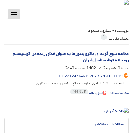
Toggle
vigation
نویسنده =
ستاری، مسعود
1
تعداد مقالات:
مطالعه تنوع گونه ای ماکرو بنتوزها به عنوان غذای زنده در اکوسیستم
رودخانه فوشه، شمال ایران
دوره 9، شماره 2، تیر 1402، صفحه
9-24
10.22124/JANB.2023.24201.1199
عاطفه رضی رشت آبادی؛ جاوید ایمانپور نمین؛ مسعود ستاری
744.85 K
مشاهده مقاله
اصل مقاله
مقالات آماده انتشار