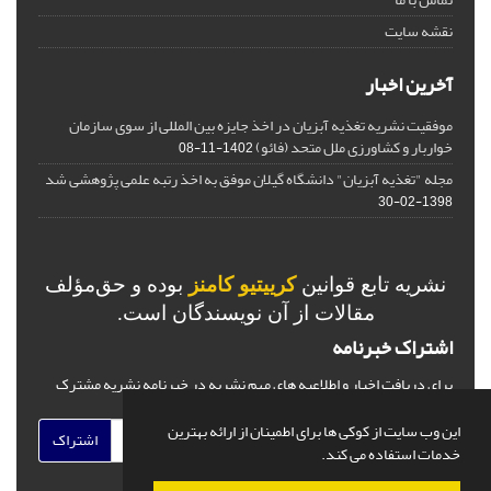
نقشه سایت
آخرین اخبار
موفقیت نشریه تغذیه آبزیان در اخذ جایزه بین المللی از سوی سازمان
خواربار و کشاورزی ملل متحد (فائو)
1402-11-08
مجله "تغذیه آبزیان" دانشگاه گیلان موفق به اخذ رتبه علمی پژوهشی شد
1398-02-30
نشریه تابع قوانین
کرییتیو کامنز
بوده و حق‌مؤلف
مقالات از آن نویسندگان است.
اشتراک خبرنامه
برای دریافت اخبار و اطلاعیه های مهم نشریه در خبرنامه نشریه مشترک
شوید.
این وب سایت از کوکی ها برای اطمینان از ارائه بهترین
اشتراک
خدمات استفاده می کند.