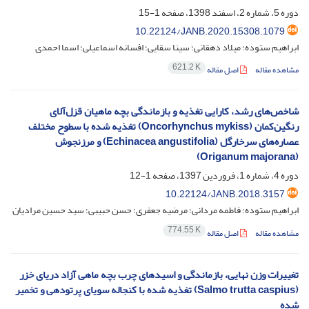
دوره 5، شماره 2، اسفند 1398، صفحه
1-15
10.22124/JANB.2020.15308.1079
ابراهیم ستوده؛ میلاد دهقانی؛ سینا سقایی؛ افسانه اسماعیلی؛ اسما احمدی
621.2 K
مشاهده مقاله
اصل مقاله
شاخص‌های رشد، کارایی تغذیه و بازماندگی بچه ماهیان قزل‌آلای
رنگین‌کمان (Oncorhynchus mykiss) تغذیه شده با سطوح مختلف
عصاره‌های سرخارگل (Echinacea angustifolia) و مرزنجوش
(Origanum majorana)
دوره 4، شماره 1، فروردین 1397، صفحه
1-12
10.22124/JANB.2018.3157
ابراهیم ستوده؛ فاطمه مردانی؛ مرضیه جعفری؛ حسن حبیبی؛ سید حسین مرادیان
774.55 K
مشاهده مقاله
اصل مقاله
تغییرات وزن نهایی، بازماندگی و اسیدهای چرب بچه ماهی آزاد دریای خزر
(Salmo trutta caspius) تغذیه شده با کنجاله سویای پرتودهی و تخمیر
شده