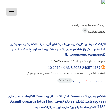
Toggle
vigation
نویسنده =
ستوده، ابراهیم
4
تعداد مقالات:
اثرات تغذیه ای افزودنی حاوی اسیدهای آلی، سینامالدهید و نفوذپذیر
کننده بر برخی از شاخص‌های رشد و بافت روده میگوی پا سفید غربی
(Litopenaeus vannamei)
دوره 8، شماره 2، تیر 1401، صفحه
25-37
10.22124/JANB.2023.24057.1187
فاطمه افشاری؛ ابراهیم ستوده؛ سید احمد قاسمی؛ منصور طرفی
549.12 K
مشاهده مقاله
اصل مقاله
شاخص های رشد، وضعیت آنتی اکسیدانی و جمعیت لاکتوباسیلوس های
روده بچه ماهی شانک زرد باله (Acanthopagrus latus Houttuyn,
1782) تغذیه شده با جیره های حاوی سیترات سدیم