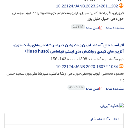
10.22124/JANB.2023.24281.1202
فروزان باقرزاده لاکانی؛ سهیل بازاری مقدم؛ مهدی معصوم زاده؛ ایوب یوسفی
جوردهی؛ جلیل جلیل پور
1.78 M
مشاهده مقاله
اصل مقاله
اثر اسیدهای آمینه لایزین و متیونین جیره بر شاخص های رشد، خون،
آنزیم های کبدی و واکنش های ایمنی فیل‏ماهی (Huso huso)
دوره 5، شماره 2، اسفند 1398، صفحه
143-156
10.22124/JANB.2020.16072.1084
محمود محسنی؛ ایوب یوسفی جوردهی؛ رضا طاعتی؛ علیرضا علی پور؛ سمیه حسن
پور
492.91 K
مشاهده مقاله
اصل مقاله
مقالات آماده انتشار