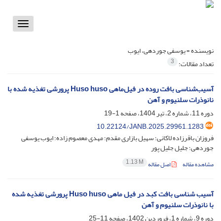
Toggle
vigation
نویسنده =
یوسفی جوردهی، ایوب
3
تعداد مقالات:
آسیب‌شناسی بافت روده در فیل‌ماهی Huso huso پرورشی تغذیه شده با
نانوذرات سلنیوم و آهن
دوره 11، شماره 2، تیر 1404، صفحه
1-19
10.22124/JANB.2025.29961.1283
فروزان باقرزاده لاکانی؛ سهیل بازاری مقدم؛ مهدی معصوم زاده؛ ایوب یوسفی
جوردهی؛ جلیل جلیل پور
1.13 M
مشاهده مقاله
اصل مقاله
آسیب شناسی بافت کبد در فیل ماهی Huso huso پرورشی تغذیه شده
با نانوذرات سلنیوم و آهن
دوره 9، شماره 1، فروردین 1402، صفحه
11-25