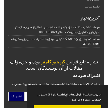
نقشه سایت
آخرین اخبار
موفقیت نشریه تغذیه آبزیان در اخذ جایزه بین المللی از سوی سازمان
خواربار و کشاورزی ملل متحد (فائو)
1402-11-08
مجله "تغذیه آبزیان" دانشگاه گیلان موفق به اخذ رتبه علمی پژوهشی شد
1398-02-30
نشریه تابع قوانین
کرییتیو کامنز
بوده و حق‌مؤلف
مقالات از آن نویسندگان است.
اشتراک خبرنامه
برای دریافت اخبار و اطلاعیه های مهم نشریه در خبرنامه نشریه مشترک
شوید.
این وب سایت از کوکی ها برای اطمینان از ارائه بهترین
اشتراک
خدمات استفاده می کند.