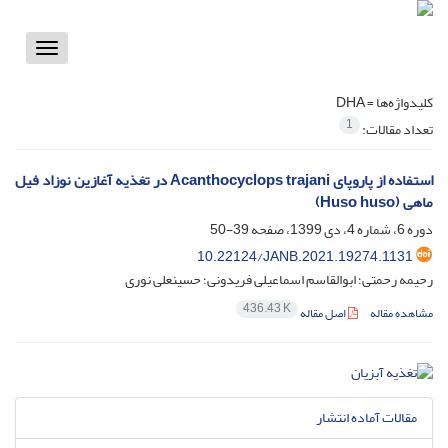
Toggle
vigation
کلیدواژه‌ها =
DHA
1
تعداد مقالات:
استفاده از پاروپای Acanthocyclops trajani در تغذیه آغازین نوزاد فیل
ماهی (Huso huso)
دوره 6، شماره 4، دی 1399، صفحه
39-50
10.22124/JANB.2021.19274.1131
رحیمه رحمتی؛ ابوالقاسم اسماعیلی فریدونی؛ حسینعلی نوری
436.43 K
مشاهده مقاله
اصل مقاله
مقالات آماده انتشار