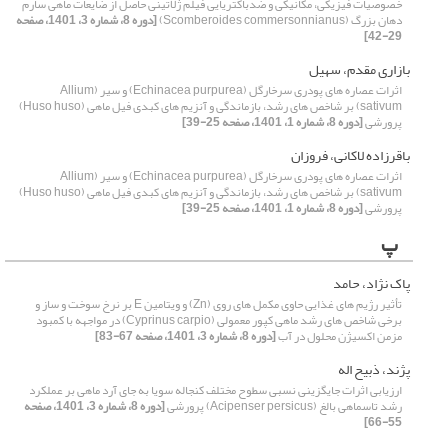
خصوصیات فیزیکی، مکانیکی و ضدباکتریایی فیلم‌ ژلاتینی حاصل از ضایعات ماهی سارم
دهان بزرگ (Scomberoides commersonnianus)
[دوره 8، شماره 3، 1401، صفحه
29-42]
بازاری مقدم، سهیل
اثرات عصاره های پودری سرخارگل (Echinacea purpurea) و سیر (Allium
sativum) بر شاخص های رشد، بازماندگی و آنزیم های کبدی فیل ماهی (Huso huso)
پرورشی
[دوره 8، شماره 1، 1401، صفحه 25-39]
باقرزاده لاکانی، فروزان
اثرات عصاره های پودری سرخارگل (Echinacea purpurea) و سیر (Allium
sativum) بر شاخص های رشد، بازماندگی و آنزیم های کبدی فیل ماهی (Huso huso)
پرورشی
[دوره 8، شماره 1، 1401، صفحه 25-39]
پ
پاک نژاد، حامد
تأثیر رژیم های غذایی حاوی مکمل های روی (Zn) و ویتامین E بر نرخ سوخت و ساز و
برخی شاخص های رشد ماهی کپور معمولی (Cyprinus carpio) در مواجهه با کمبود
مزمن اکسیژن محلول در آب
[دوره 8، شماره 3، 1401، صفحه 67-83]
پژند، ذبیح اله
ارزیابی اثرات جایگزینی نسبی سطوح مختلف کنجاله سویا به جای آرد ماهی بر عملکرد
رشد تاسماهی بالغ (Acipenser persicus) پرورشی
[دوره 8، شماره 3، 1401، صفحه
55-66]