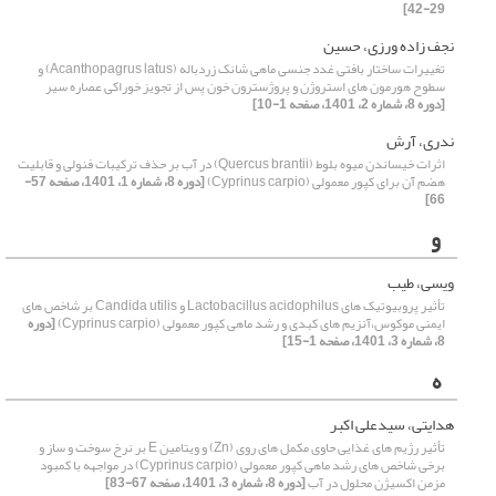
29-42]
نجف زاده ورزی، حسین
تغییرات ساختار بافتی غدد جنسی ماهی شانک زردباله (Acanthopagrus latus) و
سطوح هورمون های استروژن و پروژسترون خون پس از تجویز خوراکی عصاره سیر
[دوره 8، شماره 2، 1401، صفحه 1-10]
ندری، آرش
اثرات خیساندن میوه بلوط (Quercus brantii) در آب بر حذف ترکیبات فنولی و قابلیت
هضم آن برای کپور معمولی (Cyprinus carpio)
[دوره 8، شماره 1، 1401، صفحه 57-
66]
و
ویسی، طیب
تأثیر پروبیوتیک های Lactobacillus acidophilus و Candida utilis بر شاخص های
ایمنی موکوس،آنزیم های کبدی و رشد ماهی کپور معمولی (Cyprinus carpio)
[دوره
8، شماره 3، 1401، صفحه 1-15]
ه
هدایتی، سیدعلی اکبر
تأثیر رژیم های غذایی حاوی مکمل های روی (Zn) و ویتامین E بر نرخ سوخت و ساز و
برخی شاخص های رشد ماهی کپور معمولی (Cyprinus carpio) در مواجهه با کمبود
مزمن اکسیژن محلول در آب
[دوره 8، شماره 3، 1401، صفحه 67-83]