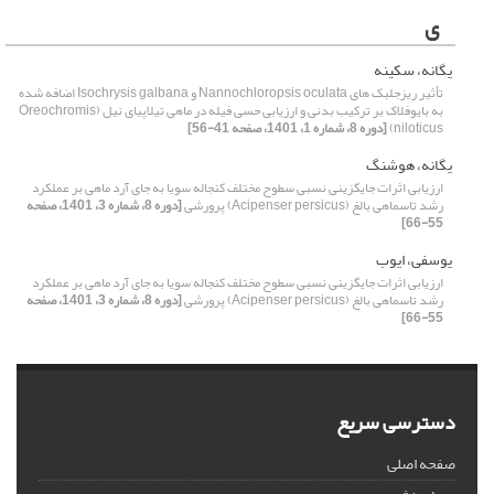
ی
یگانه، سکینه
تأثیر ریزجلبک های Nannochloropsis oculata و Isochrysis galbana اضافه شده
به بایوفلاک بر ترکیب بدنی و ارزیابی حسی فیله در ماهی تیلاپیای نیل (Oreochromis
niloticus)
[دوره 8، شماره 1، 1401، صفحه 41-56]
یگانه، هوشنگ
ارزیابی اثرات جایگزینی نسبی سطوح مختلف کنجاله سویا به جای آرد ماهی بر عملکرد
رشد تاسماهی بالغ (Acipenser persicus) پرورشی
[دوره 8، شماره 3، 1401، صفحه
55-66]
یوسفی، ایوب
ارزیابی اثرات جایگزینی نسبی سطوح مختلف کنجاله سویا به جای آرد ماهی بر عملکرد
رشد تاسماهی بالغ (Acipenser persicus) پرورشی
[دوره 8، شماره 3، 1401، صفحه
55-66]
دسترسی سریع
صفحه اصلی