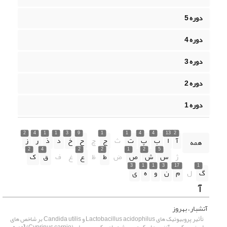
دوره 5
دوره 4
دوره 3
دوره 2
دوره 1
2
4
1
1
3
9
1
1
4
4
13
2
آ
ا
ب
پ
ت
ث
ج
چ
ح
خ
د
ذ
ر
ز
همه
2
4
2
2
1
2
5
ژ
س
ش
ص
ض
ط
ظ
ع
غ
ف
ق
ک
3
1
1
3
17
1
گ
ل
م
ن
و
ه
ی
آ
آتشبار، بهروز
تأثیر پروبیوتیک های Lactobacillus acidophilus و Candida utilis بر شاخص های