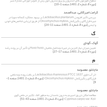
سطوح هورمون های استروژن و پروژسترون خون پس از تجویز خوراکی عصاره سیر
[دوره 8، شماره 2، 1401، صفحه 1-10]
کرامت امیرکلایی، عبدالصمد
بررسی تأثیر افزودن Lactobacillus plantarum بر بهبود عملکرد کنجاله سویا در
جیره قزل‌آلای رنگین‌کمان Oncorhynchus mykiss از طریق ارزیابی شاخص‌های خونی
و ایمنی
[دوره 8، شماره 1، 1401، صفحه 11-24]
گ
گوک، گونای
تعیین میزان نیاز لایزین در جیره بچه فیل ماهیان Huso huso و تأثیر آن بر روند رشد
[دوره 8، شماره 3، 1401، صفحه 17-27]
م
ماچانلو، معصومه
اثر آب حاوی Lactobacillus rhamnosus PTCC 1637 بر بافت روده بچه ماهی
قزل‌آلای رنگین‌کمان (Oncorhynchus mykiss)
[دوره 8، شماره 1، 1401، صفحه 1-
9]
ماچانلو، معصومه
مطالعه امکان تزریق اسپرم به درون تخمدان به منظور القاء تکثیر در ماهی کوی
(Cyprinus carpio var. Koi)
[دوره 8، شماره 3، 1401، صفحه 43-51]
ماچانلو، معصومه