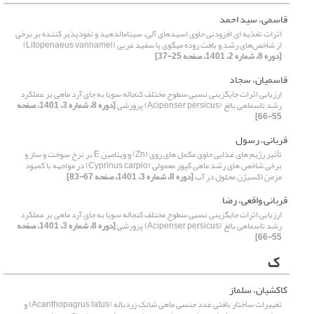
قاسمی، سید احمد
اثرات تغذیه ای افزودنی حاوی اسیدهای آلی، سینامالدهید و نفوذپذیر کننده بر برخی
از شاخص‌های رشد و بافت روده میگوی پا سفید غربی (Litopenaeus vannamei)
[دوره 8، شماره 2، 1401، صفحه 25-37]
قاسمیان، سجاد
ارزیابی اثرات جایگزینی نسبی سطوح مختلف کنجاله سویا به جای آرد ماهی بر عملکرد
رشد تاسماهی بالغ (Acipenser persicus) پرورشی
[دوره 8، شماره 3، 1401، صفحه
55-66]
قربانی، رسول
تأثیر رژیم های غذایی حاوی مکمل های روی (Zn) و ویتامین E بر نرخ سوخت و ساز و
برخی شاخص های رشد ماهی کپور معمولی (Cyprinus carpio) در مواجهه با کمبود
مزمن اکسیژن محلول در آب
[دوره 8، شماره 3، 1401، صفحه 67-83]
قربانی واقعی، رضا
ارزیابی اثرات جایگزینی نسبی سطوح مختلف کنجاله سویا به جای آرد ماهی بر عملکرد
رشد تاسماهی بالغ (Acipenser persicus) پرورشی
[دوره 8، شماره 3، 1401، صفحه
55-66]
ک
کاکشیان، سلماز
تغییرات ساختار بافتی غدد جنسی ماهی شانک زردباله (Acanthopagrus latus) و