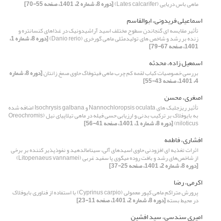
ماهی ‌باس دریایی (Lates calcarifer)
[دوره 8، شماره 2، 1401، صفحه 55-70]
اسماعیلی فریدونی، ابوالقاسم
تأثیر مقایسه ای گنجاندن سطوح مختلف اسید آراشیدونیک در غذاهای کنسانتره و
زنده بر رشد و شاخص های تولیدمثلی ماهی گورخری (Danio rerio)
[دوره 8، شماره 1،
1401، صفحه 67-79]
اسمعیل زاده، محدثه
بررسی خصوصیات کباب لقمه کم چرب ماهی فیتوفاگ حاوی صمغ زانتان
[دوره 8، شماره
4، 1401، صفحه 43-55]
اصغری، محسن
تأثیر ریزجلبک های Nannochloropsis oculata و Isochrysis galbana اضافه شده
به بایوفلاک بر ترکیب بدنی و ارزیابی حسی فیله در ماهی تیلاپیای نیل (Oreochromis
niloticus)
[دوره 8، شماره 1، 1401، صفحه 41-56]
افشاری، فاطمه
اثرات تغذیه ای افزودنی حاوی اسیدهای آلی، سینامالدهید و نفوذپذیر کننده بر برخی
از شاخص‌های رشد و بافت روده میگوی پا سفید غربی (Litopenaeus vannamei)
[دوره 8، شماره 2، 1401، صفحه 25-37]
اکرمی، رضا
پرورش متراکم ماهی کپور معمولی (Cyprinus carpio) با استفاده از فناوری بایوفلاک
در محیط بسته
[دوره 8، شماره 2، 1401، صفحه 11-23]
امیری سندسی، سید افشین