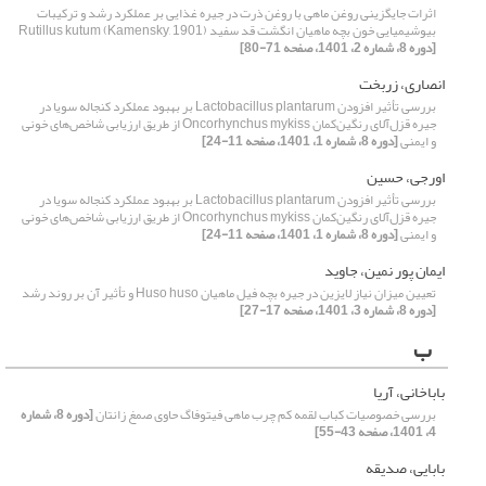
اثرات جایگزینی روغن ماهی با روغن ذرت در جیره غذایی بر عملکرد رشد و ترکیبات
بیوشیمیایی خون بچه ماهیان انگشت قد سفید Rutillus kutum (Kamensky, 1901)
[دوره 8، شماره 2، 1401، صفحه 71-80]
انصاری، زربخت
بررسی تأثیر افزودن Lactobacillus plantarum بر بهبود عملکرد کنجاله سویا در
جیره قزل‌آلای رنگین‌کمان Oncorhynchus mykiss از طریق ارزیابی شاخص‌های خونی
و ایمنی
[دوره 8، شماره 1، 1401، صفحه 11-24]
اورجی، حسین
بررسی تأثیر افزودن Lactobacillus plantarum بر بهبود عملکرد کنجاله سویا در
جیره قزل‌آلای رنگین‌کمان Oncorhynchus mykiss از طریق ارزیابی شاخص‌های خونی
و ایمنی
[دوره 8، شماره 1، 1401، صفحه 11-24]
ایمان پور نمین، جاوید
تعیین میزان نیاز لایزین در جیره بچه فیل ماهیان Huso huso و تأثیر آن بر روند رشد
[دوره 8، شماره 3، 1401، صفحه 17-27]
ب
باباخانی، آریا
بررسی خصوصیات کباب لقمه کم چرب ماهی فیتوفاگ حاوی صمغ زانتان
[دوره 8، شماره
4، 1401، صفحه 43-55]
بابایی، صدیقه