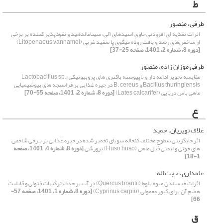
ط
طرفی، منصور
اثرات تغذیه ای افزودنی حاوی اسیدهای آلی، سینامالدهید و نفوذپذیر کننده بر برخی
از شاخص‌های رشد و بافت روده میگوی پا سفید غربی (Litopenaeus vannamei)
[دوره 8، شماره 2، 1401، صفحه 25-37]
طرفی موزان زاده، منصور
مقایسه تجویز ادامه دار و ناپیوسته باکتری های پروبیوتیکی Lactobacillus sp.،
Bacillus thuringiensis و B. cereus در جیره غذایی بر فراسنجه های بیوشیمیایی
ماهی ‌باس دریایی (Lates calcarifer)
[دوره 8، شماره 2، 1401، صفحه 55-70]
ع
علاف نویریان، حمید
اثر جایگزینی سطوح مختلف کنجاله سویای تخمیر شده در جیره غذایی بر بـرخی شاخص
های خونی و ایمنی فیل ماهی (Huso huso) پرورشی
[دوره 8، شماره 4، 1401، صفحه
1-18]
علمداری، حجت اله
اثرات خیساندن میوه بلوط (Quercus brantii) در آب بر حذف ترکیبات فنولی و قابلیت
هضم آن برای کپور معمولی (Cyprinus carpio)
[دوره 8، شماره 1، 1401، صفحه 57-
66]
ق