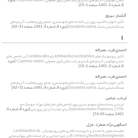
ایمنی موکوس،آنزیم های کبدی و رشد ماهی کپور معمولی (Cyprinus carpio)
[دوره
8، شماره 3، 1401، صفحه 1-15]
آتشبار، بهروز
تأثیر نانوذره اکسید روی بر رنگدانه های فتوسنتزی، تجمع روی و فعالیت آنزیم های
ضداکسایشی جلبک Dunaliella salina
[دوره 8، شماره 4، 1401، صفحه 31-42]
ا
احمدی فرد، نصراله
تأثیر پروبیوتیک های Lactobacillus acidophilus و Candida utilis بر شاخص های
ایمنی موکوس،آنزیم های کبدی و رشد ماهی کپور معمولی (Cyprinus carpio)
[دوره
8، شماره 3، 1401، صفحه 1-15]
احمدی فرد، نصراله
تأثیر نانوذره اکسید روی بر رنگدانه های فتوسنتزی، تجمع روی و فعالیت آنزیم های
ضداکسایشی جلبک Dunaliella salina
[دوره 8، شماره 4، 1401، صفحه 31-42]
ارباب، عباس
ارزیابی پسماندهای میوه و سبزی روی شاخص‌های تغذیه‌ای نوزاد سوسک جو ،
Zophobas morio (Fabricius, 1776) برای تغذیه آبزیان پرورشی
[دوره 8، شماره 4،
1401، صفحه 65-74]
اسکویی نژاد منفرد، غزل
مقایسه تجویز ادامه دار و ناپیوسته باکتری های پروبیوتیکی Lactobacillus sp.،
Bacillus thuringiensis و B. cereus در جیره غذایی بر فراسنجه های بیوشیمیایی