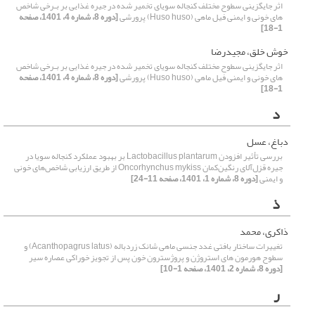
اثر جایگزینی سطوح مختلف کنجاله سویای تخمیر شده در جیره غذایی بر بـرخی شاخص
های خونی و ایمنی فیل ماهی (Huso huso) پرورشی
[دوره 8، شماره 4، 1401، صفحه
1-18]
خوش خلق، مجیدرضا
اثر جایگزینی سطوح مختلف کنجاله سویای تخمیر شده در جیره غذایی بر بـرخی شاخص
های خونی و ایمنی فیل ماهی (Huso huso) پرورشی
[دوره 8، شماره 4، 1401، صفحه
1-18]
د
دباغ، عسل
بررسی تأثیر افزودن Lactobacillus plantarum بر بهبود عملکرد کنجاله سویا در
جیره قزل‌آلای رنگین‌کمان Oncorhynchus mykiss از طریق ارزیابی شاخص‌های خونی
و ایمنی
[دوره 8، شماره 1، 1401، صفحه 11-24]
ذ
ذاکری، محمد
تغییرات ساختار بافتی غدد جنسی ماهی شانک زردباله (Acanthopagrus latus) و
سطوح هورمون های استروژن و پروژسترون خون پس از تجویز خوراکی عصاره سیر
[دوره 8، شماره 2، 1401، صفحه 1-10]
ر