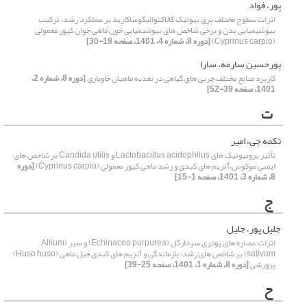
پور، فواد
اثرات سطوح مختلف پری بیوتیک گالاکتوالیگوساکارید بر عملکرد رشد، ترکیب
بیوشیمیایی بدن و برخی شاخص های بیوشیمیایی خون ماهی جوان کپور معمولی
(Cyprinus carpio)
[دوره 8، شماره 4، 1401، صفحه 19-30]
پورحسین سارمه، سارا
کاربرد منابع مختلف چربی های گیاهی در تغذیه ماهیان خاویاری
[دوره 8، شماره 2،
1401، صفحه 39-52]
ت
تکمه چی، امیر
تأثیر پروبیوتیک های Lactobacillus acidophilus و Candida utilis بر شاخص های
ایمنی موکوس،آنزیم های کبدی و رشد ماهی کپور معمولی (Cyprinus carpio)
[دوره
8، شماره 3، 1401، صفحه 1-15]
ج
جلیل پور، جلیل
اثرات عصاره های پودری سرخارگل (Echinacea purpurea) و سیر (Allium
sativum) بر شاخص های رشد، بازماندگی و آنزیم های کبدی فیل ماهی (Huso huso)
پرورشی
[دوره 8، شماره 1، 1401، صفحه 25-39]
ح