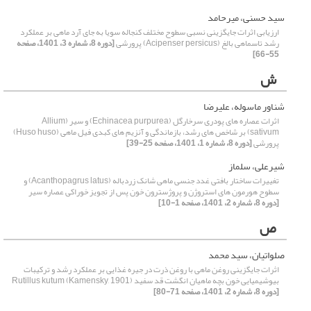
سید حسنی، میرحامد
ارزیابی اثرات جایگزینی نسبی سطوح مختلف کنجاله سویا به جای آرد ماهی بر عملکرد
رشد تاسماهی بالغ (Acipenser persicus) پرورشی
[دوره 8، شماره 3، 1401، صفحه
55-66]
ش
شناور ماسوله، علیرضا
اثرات عصاره های پودری سرخارگل (Echinacea purpurea) و سیر (Allium
sativum) بر شاخص های رشد، بازماندگی و آنزیم های کبدی فیل ماهی (Huso huso)
پرورشی
[دوره 8، شماره 1، 1401، صفحه 25-39]
شیرعلی، سلماز
تغییرات ساختار بافتی غدد جنسی ماهی شانک زردباله (Acanthopagrus latus) و
سطوح هورمون های استروژن و پروژسترون خون پس از تجویز خوراکی عصاره سیر
[دوره 8، شماره 2، 1401، صفحه 1-10]
ص
صلواتیان، سید محمد
اثرات جایگزینی روغن ماهی با روغن ذرت در جیره غذایی بر عملکرد رشد و ترکیبات
بیوشیمیایی خون بچه ماهیان انگشت قد سفید Rutillus kutum (Kamensky, 1901)
[دوره 8، شماره 2، 1401، صفحه 71-80]