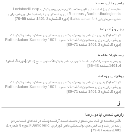
راضی جلالی، محمد
مقایسه تجویز ادامه دار و ناپیوسته باکتری های پروبیوتیکی Lactobacillus sp.،
Bacillus thuringiensis و B. cereus در جیره غذایی بر فراسنجه های بیوشیمیایی
ماهی ‌باس دریایی (Lates calcarifer)
[دوره 8، شماره 2، 1401، صفحه 55-70]
رجبی نژاد، رضا
اثرات جایگزینی روغن ماهی با روغن ذرت در جیره غذایی بر عملکرد رشد و ترکیبات
بیوشیمیایی خون بچه ماهیان انگشت قد سفید Rutillus kutum (Kamensky, 1901)
[دوره 8، شماره 2، 1401، صفحه 71-80]
رستم زاد، هانیه
بررسی خصوصیات کباب لقمه کم چرب ماهی فیتوفاگ حاوی صمغ زانتان
[دوره 8، شماره
4، 1401، صفحه 43-55]
روفچایی، رودابه
اثرات جایگزینی روغن ماهی با روغن ذرت در جیره غذایی بر عملکرد رشد و ترکیبات
بیوشیمیایی خون بچه ماهیان انگشت قد سفید Rutillus kutum (Kamensky, 1901)
[دوره 8، شماره 2، 1401، صفحه 71-80]
ز
زارعی شمس آبادی، رضا
تأثیر مقایسه ای گنجاندن سطوح مختلف اسید آراشیدونیک در غذاهای کنسانتره و
زنده بر رشد و شاخص های تولیدمثلی ماهی گورخری (Danio rerio)
[دوره 8، شماره 1،
1401، صفحه 67-79]