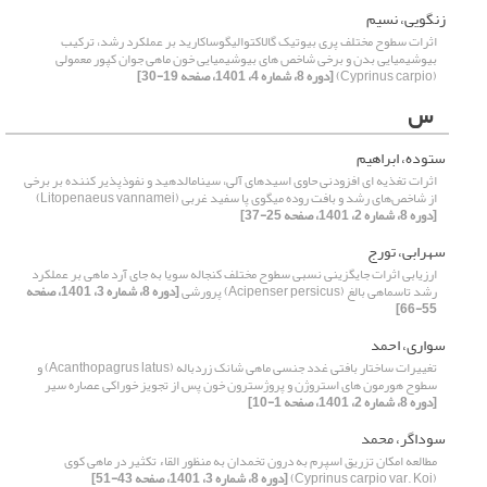
زنگویی، نسیم
اثرات سطوح مختلف پری بیوتیک گالاکتوالیگوساکارید بر عملکرد رشد، ترکیب
بیوشیمیایی بدن و برخی شاخص های بیوشیمیایی خون ماهی جوان کپور معمولی
(Cyprinus carpio)
[دوره 8، شماره 4، 1401، صفحه 19-30]
س
ستوده، ابراهیم
اثرات تغذیه ای افزودنی حاوی اسیدهای آلی، سینامالدهید و نفوذپذیر کننده بر برخی
از شاخص‌های رشد و بافت روده میگوی پا سفید غربی (Litopenaeus vannamei)
[دوره 8، شماره 2، 1401، صفحه 25-37]
سهرابی، تورج
ارزیابی اثرات جایگزینی نسبی سطوح مختلف کنجاله سویا به جای آرد ماهی بر عملکرد
رشد تاسماهی بالغ (Acipenser persicus) پرورشی
[دوره 8، شماره 3، 1401، صفحه
55-66]
سواری، احمد
تغییرات ساختار بافتی غدد جنسی ماهی شانک زردباله (Acanthopagrus latus) و
سطوح هورمون های استروژن و پروژسترون خون پس از تجویز خوراکی عصاره سیر
[دوره 8، شماره 2، 1401، صفحه 1-10]
سوداگر، محمد
مطالعه امکان تزریق اسپرم به درون تخمدان به منظور القاء تکثیر در ماهی کوی
(Cyprinus carpio var. Koi)
[دوره 8، شماره 3، 1401، صفحه 43-51]