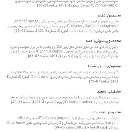
بیوشیمیایی بدن و برخی شاخص های بیوشیمیایی خون ماهی جوان کپور معمولی
(Cyprinus carpio)
[دوره 8، شماره 4، 1401، صفحه 19-30]
محمدیان، تکاور
مقایسه تجویز ادامه دار و ناپیوسته باکتری های پروبیوتیکی Lactobacillus sp.،
Bacillus thuringiensis و B. cereus در جیره غذایی بر فراسنجه های بیوشیمیایی
ماهی ‌باس دریایی (Lates calcarifer)
[دوره 8، شماره 2، 1401، صفحه 55-70]
محممدی یلسوئی، احمد
تأثیر رژیم های غذایی حاوی مکمل های روی (Zn) و ویتامین E بر نرخ سوخت و ساز و
برخی شاخص های رشد ماهی کپور معمولی (Cyprinus carpio) در مواجهه با کمبود
مزمن اکسیژن محلول در آب
[دوره 8، شماره 3، 1401، صفحه 67-83]
مسعودی اصیل، شیما
تأثیر مقایسه ای گنجاندن سطوح مختلف اسید آراشیدونیک در غذاهای کنسانتره و
زنده بر رشد و شاخص های تولیدمثلی ماهی گورخری (Danio rerio)
[دوره 8، شماره 1،
1401، صفحه 67-79]
مشکینی، سعید
تأثیر نانوذره اکسید روی بر رنگدانه های فتوسنتزی، تجمع روی و فعالیت آنزیم های
ضداکسایشی جلبک Dunaliella salina
[دوره 8، شماره 4، 1401، صفحه 31-42]
معصوم زاده، مهدی
اثرات عصاره های پودری سرخارگل (Echinacea purpurea) و سیر (Allium
sativum) بر شاخص های رشد، بازماندگی و آنزیم های کبدی فیل ماهی (Huso huso)
پرورشی
[دوره 8، شماره 1، 1401، صفحه 25-39]