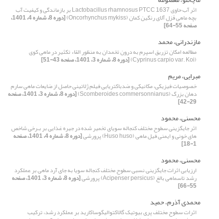
اثر آب حاوی Lactobacillus rhamnosus PTCC 1637 بر بازماندگی و کیفیت آب
بچه ماهی قزل آلای رنگین کمان (Oncorhynchus mykiss)
[دوره 8، شماره 4، 1401،
صفحه 55-64]
مازندرانی، محمد
مطالعه امکان تزریق اسپرم به درون تخمدان به منظور القاء تکثیر در ماهی کوی
(Cyprinus carpio var. Koi)
[دوره 8، شماره 3، 1401، صفحه 43-51]
مبرایی، مریم
خصوصیات فیزیکی، مکانیکی و ضدباکتریایی فیلم‌ ژلاتینی حاصل از ضایعات ماهی سارم
دهان بزرگ (Scomberoides commersonnianus)
[دوره 8، شماره 3، 1401، صفحه
29-42]
محسنی، محمود
اثر جایگزینی سطوح مختلف کنجاله سویای تخمیر شده در جیره غذایی بر بـرخی شاخص
های خونی و ایمنی فیل ماهی (Huso huso) پرورشی
[دوره 8، شماره 4، 1401، صفحه
1-18]
محسنی، محمود
ارزیابی اثرات جایگزینی نسبی سطوح مختلف کنجاله سویا به جای آرد ماهی بر عملکرد
رشد تاسماهی بالغ (Acipenser persicus) پرورشی
[دوره 8، شماره 3، 1401، صفحه
55-66]
محمدی آذرم، حمید
اثرات سطوح مختلف پری بیوتیک گالاکتوالیگوساکارید بر عملکرد رشد، ترکیب