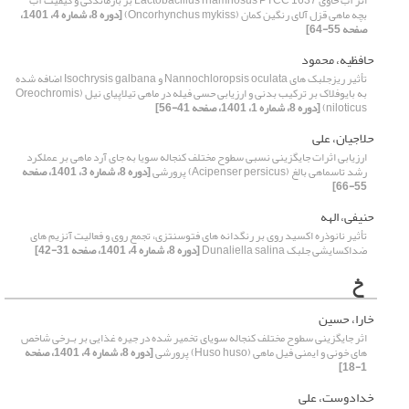
اثر آب حاوی Lactobacillus rhamnosus PTCC 1637 بر بازماندگی و کیفیت آب
بچه ماهی قزل آلای رنگین کمان (Oncorhynchus mykiss)
[دوره 8، شماره 4، 1401،
صفحه 55-64]
حافظیه، محمود
تأثیر ریزجلبک های Nannochloropsis oculata و Isochrysis galbana اضافه شده
به بایوفلاک بر ترکیب بدنی و ارزیابی حسی فیله در ماهی تیلاپیای نیل (Oreochromis
niloticus)
[دوره 8، شماره 1، 1401، صفحه 41-56]
حلاجیان، علی
ارزیابی اثرات جایگزینی نسبی سطوح مختلف کنجاله سویا به جای آرد ماهی بر عملکرد
رشد تاسماهی بالغ (Acipenser persicus) پرورشی
[دوره 8، شماره 3، 1401، صفحه
55-66]
حنیفی، الهه
تأثیر نانوذره اکسید روی بر رنگدانه های فتوسنتزی، تجمع روی و فعالیت آنزیم های
ضداکسایشی جلبک Dunaliella salina
[دوره 8، شماره 4، 1401، صفحه 31-42]
خ
خارا، حسین
اثر جایگزینی سطوح مختلف کنجاله سویای تخمیر شده در جیره غذایی بر بـرخی شاخص
های خونی و ایمنی فیل ماهی (Huso huso) پرورشی
[دوره 8، شماره 4، 1401، صفحه
1-18]
خدادوست، علی