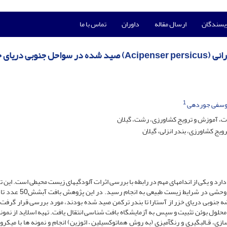
ویسندگان
ارسال مقاله
داوران
تماس با ما
 دریای خزر
1
وسفی جوردهی
ات، آموزش و ترویج کشاورزی، رشت، گیلان
یج کشاورزی، بندر انزلی، گیلان
د و یکی از اندام­های مهم در رابطه با بررسی اثرات آلودگی­های زیست محیطی است. این ت
هدف بررسی آسیب­شناسی بافتی آبشش بچه تاسماهیان ایرانی وحشی در شرای
های 1388 الی 1391 از آبهای ایرانی حوضه جنوبی دریای خزر از آستارا تا بندر ترکمن صید شده بودند، مورد بررسی قرار گر
 بوئن تثبیت و سپس به آزمایشگاه بافت شناسی انتقال یافت. تهیه اسلاید از نمونه ب
زی، قـالب­گیری و رنگ­آمیزی (به روش هماتوکسیلین – ائوزین) انجام و نمونه ها با میک