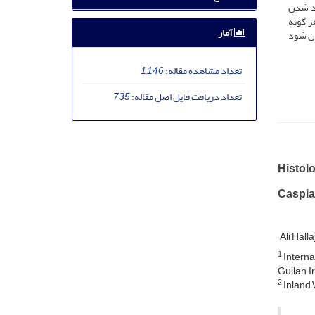
اد شدن
ر گونه
آمار
یان شود
تعداد مشاهده مقاله:
1,146
تعداد دریافت فایل اصل مقاله:
735
Histolo
Caspia
Ali Hall
1
Interna
Guilan, I
2
Inland 