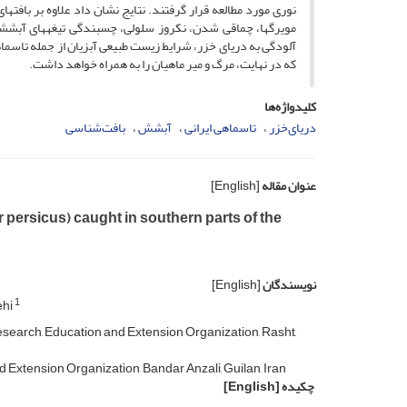
نوری مورد مطالعه قرار گرفتند. نتایج نشان داد علاوه بر بافت­
مویرگ­ها، چماقی شدن، نکروز سلولی، چسبندگی تیغه­های آبششی
آلودگی­ به دریای خزر، شرایط زیست طبیعی آبزیان از جمله تاسماه
که در نهایت، مرگ و میر ماهیان را به همراه خواهد داشت.
کلیدواژه‌ها
دریای‌خزر
تاسماهی ایرانی
آبشش
بافت‌شناسی
عنوان مقاله
[English]
r persicus) caught in southern parts of the
نویسندگان
[English]
1
ehi
esearch, Education and Extension Organization, Rasht,
Extension Organization, Bandar Anzali, Guilan, Iran
چکیده
[English]