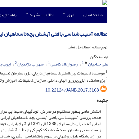
صفحه اصلی
مرور
اطلاعات نشریه
راهنمای ن
مطالعه آسیب‌شناسی بافتی آبشش بچه‌تاسماهیان ایرانی (Acipenser persicus) صید شده در سواحل جنوبی
نوع مقاله : مقاله پژوهشی
نویسندگان
2
1
1
علی حلاجیان
رضوان اله کاظمی
سهراب دژندیان
ایوب ی
1
موسسه تحقیقات بین المللی تاسماهیان دریای خزر، سازمان تحقیق
2
پژوهشکده آبزی پروری آبهای داخلی، سازمان تحقیقات، آموزش و ترو
10.22124/JANB.2017.3168
چکیده
آبشش ماهی به­طور مستقیم در معرض آلودگی­های محیط آبی قرار دار
ایرانی که با ترال طی سال­
زیست سنجی ماهیان صید شده، تکه کوچکی از بافت آبشش در محلول
در آزمایشگاه طبق روش­های مرسوم بافت­شناسی آب­گیری، شفاف­سا