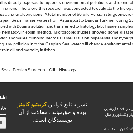
ill is directly exposed to aqueous environmental pollutions and is one o
inations. Therefore, this research was conducted to evaluate the histopath
cus
at natural conditions. A total number of 50 wild Persian sturgeonwere
spian Sea in Iranian waters from Astara port to Bandar Turkmen during 200
fixed with Bouin's solution and transferred to histology lab. Tissue sampl
e hematoxylin–eosin method. Microscopic studies showed some disaster
ation anomalies, clubbing, necrosis, lamellar fusion, hyperemia and hyperpl
ng any pollution into the Caspian Sea water will change environmental 
rs in gill and mortality in fishes.
n Sea
Persian Sturgeon
Gill
Histology
اشت
نشریه تابع قوانین
کرییتیو کامنز
برای
 در اخذ جایزه بین
بوده و حق‌مؤلف مقالات از آن
مشت
بار و کشاورزی ملل
نویسندگان است.
اه گیلان موفق به اخذ