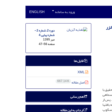
ورود به سامانه
ENGLISH
دوره 2، شماره 2 -
شماره پیاپی 4
مهر 1395
صفحه
47-56
فایل ها
XML
667.14 K
اصل مقاله
حقیق با
ط زیست طبیعی به انجام رسید. در این پژوهش بافت آبشش50 عدد تاسماهی
هم رسانی
فت. پس از
افت­ها
روسکوپ
ارجاع به این مقاله