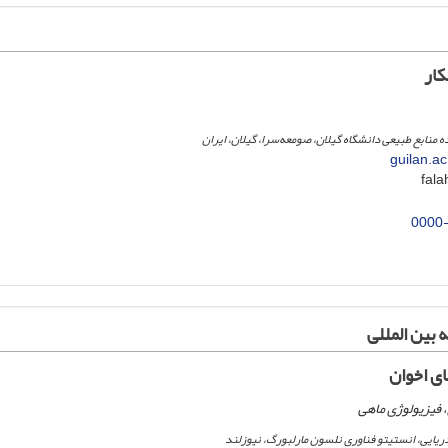
کار
منابع طبیعی دانشگاه گیلان، صومعه‌سرا، گیلان، ایران
guilan.ac
0000
 بین المللی
ی اخوان
 فیزیولوژی ماهی
ریایی، انستیتو فناوری نلسون مارلبورگ، نیوزلند