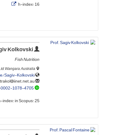
h-index:
16
Prof. Sagiv Kolkovski
Fish Nutrition
Ltd, Wangara, Australia
le/Sagiv-Kolkovski
iinet.net.au
nutrakol
-0002-1078-4705
h-index:
in Scopus: 25