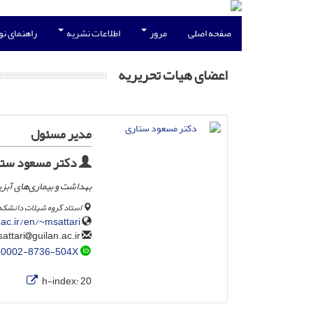
صفحه اصلی
مرور
اطلاعات نشریه
راهنمای ن
اعضای هیات تحریریه
مدیر مسئول
دکتر مسعود ستا
بهداشت و بیماری‌های آبزی
استاد گروه شیلات دانشکده 
.ac.ir/en/~msattari
guilan.ac.ir
msattari
-0002-8736-504X
h-index:
20