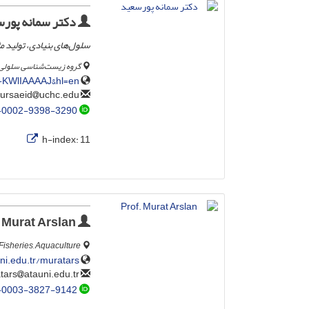
دکتر سمانه‌ پور
سلول‌های بنیادی، تولید م
گروه زیست‌شناسی سلولی، 
z-KWlIAAAAJ&hl=en
uchc.edu
poursaeid
-0002-9398-3290
h-index:
11
Prof. Murat Arslan
f Fisheries, Aquaculture
ni.edu.tr/muratars
atauni.edu.tr
muratars
-0003-3827-9142