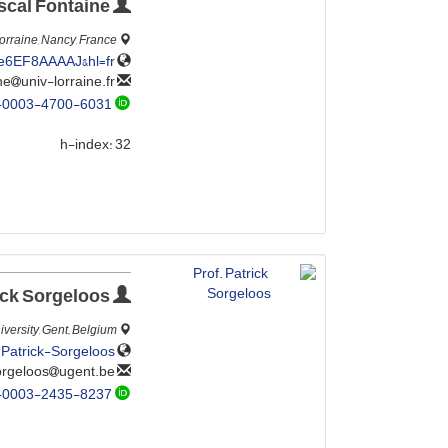
Prof. Pascal Fontaine
orraine, Nancy, France
gHe6EF8AAAAJ&hl=fr
univ-lorraine.fr
p.fontaine
-0003-4700-6031
h-index:
32
Prof. Patrick Sorgeloos
ersity, Gent,, Belgium
/Patrick-Sorgeloos
ugent.be
patrick.sorgeloos
-0003-2435-8237