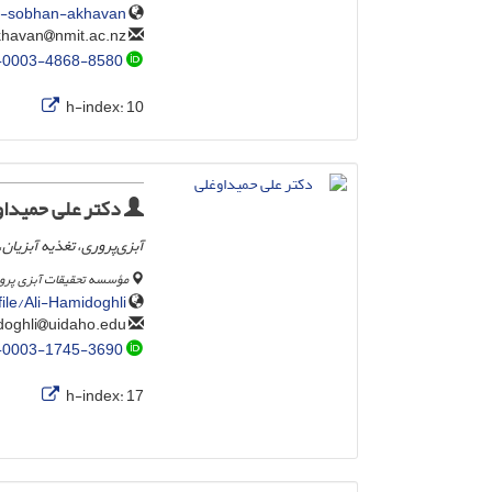
r-sobhan-akhavan
nmit.ac.nz
sobhan.akhavan
-0003-4868-8580
h-index:
10
دکتر علی حمیداو
آبزی‌پروری، تغذیه آبزیان،
مؤسسه تحقیقات آبزی پروری
ile/Ali-Hamidoghli
uidaho.edu
ahamidoghli
-0003-1745-3690
h-index:
17