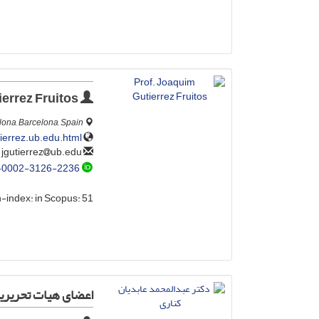
Prof. Joaquim Gutierrez Fruitos
lona, Barcelona, Spain
errez.ub.edu.html
ub.edu
jgutierrez
-0002-3126-2236
h-index:
in Scopus: 51
اعضای هیات تحریری