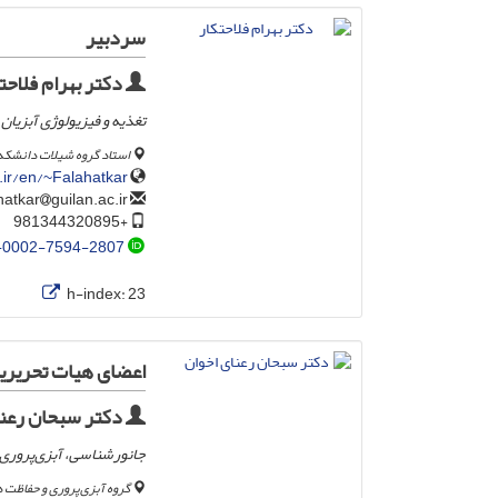
سردبیر
دکتر بهرام فلاحت
تغذیه و فیزیولوژی آبزیان
استاد گروه شیلات دانشکده 
.ir/en/~Falahatkar
guilan.ac.ir
falahatkar
+981344320895
-0002-7594-2807
h-index:
23
اعضای هیات تحریریه
دکتر سبحان رعنا
جانورشناسی، آبزی‌پروری،
گروه آبزی‌پروری و حفاظت د