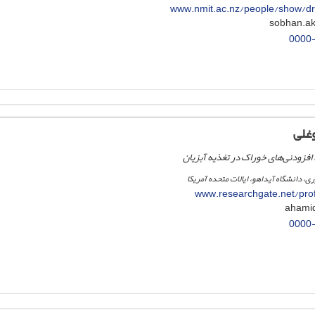
www.nmit.ac.nz/people/show/d
0000
غلی
 افزودنی‌های خوراک در تغذیه آبزیان
، دانشگاه آیداهو، ایالات متحده آمریکا
www.researchgate.net/prof
0000