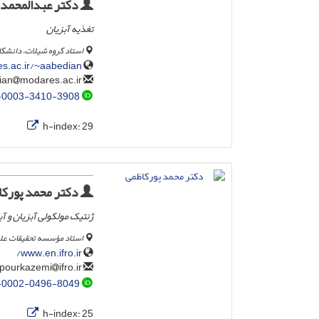
دکتر عبدالمحمد 
تغذیه آبزیان
استاد گروه شیلات، دانشگا
s.ac.ir/~aabedian
modares.ac.ir
aabedian
-0003-3410-3908
h-index:
29
دکتر محمد پورکا
ژنتیک مولکولی آبزیان و آ
استاد مؤسسه تحقیقات علوم
www.en.ifro.ir/
ifro.ir
pourkazemi
-0002-0496-8049
h-index:
25