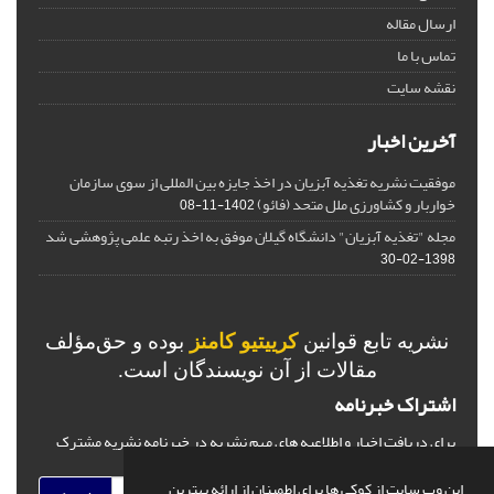
ارسال مقاله
تماس با ما
نقشه سایت
آخرین اخبار
موفقیت نشریه تغذیه آبزیان در اخذ جایزه بین المللی از سوی سازمان
خواربار و کشاورزی ملل متحد (فائو)
1402-11-08
مجله "تغذیه آبزیان" دانشگاه گیلان موفق به اخذ رتبه علمی پژوهشی شد
1398-02-30
نشریه تابع قوانین
کرییتیو کامنز
بوده و حق‌مؤلف
مقالات از آن نویسندگان است.
اشتراک خبرنامه
برای دریافت اخبار و اطلاعیه های مهم نشریه در خبرنامه نشریه مشترک
شوید.
این وب سایت از کوکی ها برای اطمینان از ارائه بهترین