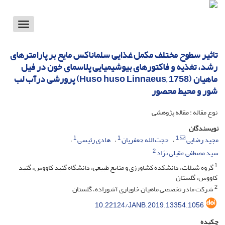
Toggle
vigation
تاثیر سطوح مختلف مکمل غذایی سلماناکس مایع بر پارامترهای
رشد، تغذیه و فاکتورهای بیوشیمیایی پلاسمای خون در فیل
ماهیان (Huso huso Linnaeus, 1758) پرورشی درآب لب
شور و محیط محصور
نوع مقاله : مقاله پژوهشی
نویسندگان
1
1
1
مجید رضایی
حجت الله جعفریان
هادی رئیسی
2
سید مصطفی عقیلی نژاد
1
گروه شیلات، دانشکده کشاورزی و منابع طبیعی، دانشگاه گنبد کاووس، گنبد
کاووس، گلستان
2
شرکت مادر تخصصی ماهیان خاویاری آشوراده، گلستان
10.22124/JANB.2019.13354.1056
چکیده