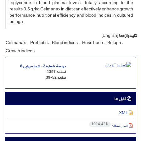
triglyceride in blood plasma levels. Totally, according to the
results, 0.5 g/kg Celmanax in diet can effectively enhance growth
performance, nutritional efficiency and blood indices in cultured
beluga.
کلیدواژه‌ها
[English]
Celmanax
Prebiotic
Blood indices
Huso huso
Beluga
Growth indices
دوره 4، شماره 2 - شماره پیاپی 8
اسفند 1397
صفحه
39-52
فایل ها
XML
1014.42 K
اصل مقاله