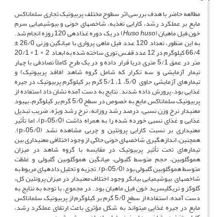
مطالعه حاضر با هدف بررسی اثر سطوح مختلف پربیوتیک تجاری سلماناکس
مایع بر عملکرد رشد، کارایی تغذیه، شاخص­های خونی و بیوشیمیایی سرم
خون فیل ماهیان (
Huso huso
) در یک دوره غذادهی 120 روزه انجام شد.
به این منظور، تعداد 120 عدد فیل ماهی پرواری با میانگین وزنی 26/0 ±
66/4 کیلوگرم در 12 عدد قفـس­ توری ساخته شده به ابعـاد 2 × 1 × 20/1
متر در عمق 5/1 متری دریا قرار داده و در یک طرح کاملاً تصادفی با چهار
تیمار آزمایشی و سه تکرار که شامل گروه شاهد (فاقد پربیوتیک) و
تیمارهای آزمایشی حاوی 5/0، 1، 5/1 گرم بر کیلوگرم پر­بیوتیک در جیره
غذایی بود، پرورش داده شدند. نتایج به دست آمده نشان داد استفاده از
پر­بیوتیک سلماناکس مایع به خصوص در سطح 5/0 گرم بر کیلوگرم، بهبود
معنی­دار نرخ وزن نسبی، درصد رشد روزانه، نرخ رشد ویژه، ضریب تبدیل
غذایی و غذای نسبی خورده شده را به همراه داشت (05/0>p)، اما تأثیر
معنی­داری بر نسبت کارایی پروتئین و چربی مشاهده نشد (05/0<p).
همچنین، اندازه­گیری شاخص­های خونی حاکی از وجود اختلافی معنی­داری بین
تیمارهای تحت تأثیر پر­بیوتیک در مقایسه با گروه شاهد در میزان
هموگلوبین، حجم متوسط گلبولی، میانگین هموگلوبین گلبولی و غلظت
متوسط هموگلوبین گلبولی بود (05/0>p). تجزیه و تحلیل داده­­های مربوط به
شاخص­های بیوشیمیایی بیانگر وجود اختلاف معنی­دار در میزان پروتئین کل،
گلوکز و تری­گلیسرید خون فیل ماهیان بود. در مجموع، با توجه به نتایج به
دست آمده، استفاده از سطح 5/0 گرم بر کیلوگرم از پر­بیوتیک سلماناکس
مایع در جیره غذایی می­تواند به شکل مؤثری باعث ارتقای عملکرد رشد،