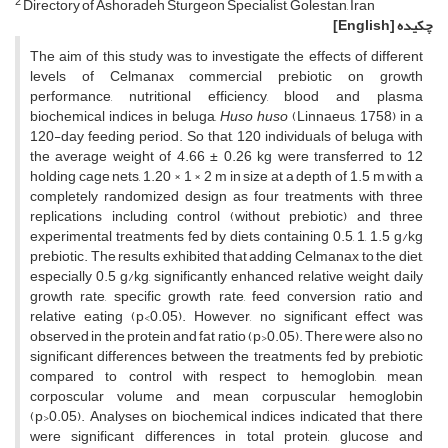
2
Directory of Ashoradeh Sturgeon Specialist, Golestan, Iran
چکیده
[English]
The aim of this study was to investigate the effects of different
levels of Celmanax commercial prebiotic on growth
performance, nutritional efficiency, blood and plasma
biochemical indices in beluga,
Huso huso
(Linnaeus, 1758) in a
120-day feeding period. So that, 120 individuals of beluga with
the average weight of 4.66 ± 0.26 kg were transferred to 12
holding cage nets, 1.20 × 1 × 2 m in size at a depth of 1.5 m with a
completely randomized design as four treatments with three
replications including control (without prebiotic) and three
experimental treatments fed by diets containing 0.5, 1, 1.5 g/kg
prebiotic. The results exhibited that adding Celmanax to the diet,
especially 0.5 g/kg, significantly enhanced relative weight, daily
growth rate, specific growth rate, feed conversion ratio and
relative eating (p<0.05). However, no significant effect was
observed in the protein and fat ratio (p>0.05). There were also no
significant differences between the treatments fed by prebiotic
compared to control with respect to hemoglobin, mean
corposcular volume and mean corpuscular hemoglobin
(p>0.05). Analyses on biochemical indices indicated that there
were significant differences in total protein, glucose and