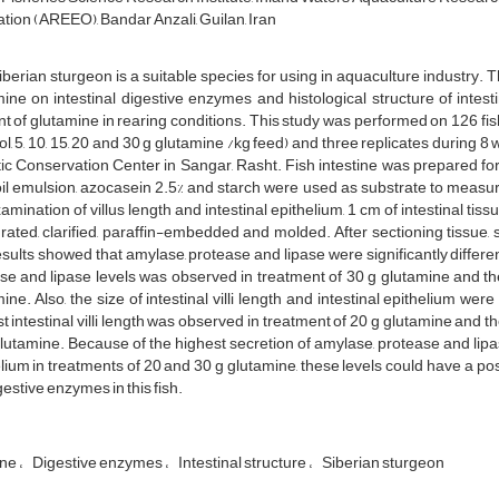
tion (AREEO), Bandar Anzali, Guilan, Iran
berian sturgeon is a suitable species for using in aquaculture industry. Th
ine on intestinal digestive enzymes and histological structure of intes
 of glutamine in rearing conditions. This study was performed on 126 fish
ol, 5, 10, 15, 20 and 30 g glutamine /kg feed) and three replicates during
c Conservation Center in Sangar, Rasht. Fish intestine was prepared fo
oil emulsion, azocasein 2.5% and starch were used as substrate to measu
amination of villus length and intestinal epithelium, 1 cm of intestinal ti
ated, clarified, paraffin-embedded and molded. After sectioning tissue
sults showed that amylase, protease and lipase were significantly differ
e and lipase levels was observed in treatment of 30 g glutamine and th
ine. Also, the size of intestinal villi length and intestinal epithelium we
t intestinal villi length was observed in treatment of 20 g glutamine and t
lutamine. Because of the highest secretion of amylase, protease and lipa
lium in treatments of 20 and 30 g glutamine, these levels could have a posi
gestive enzymes in this fish.
ine
Digestive enzymes
Intestinal structure
Siberian sturgeon