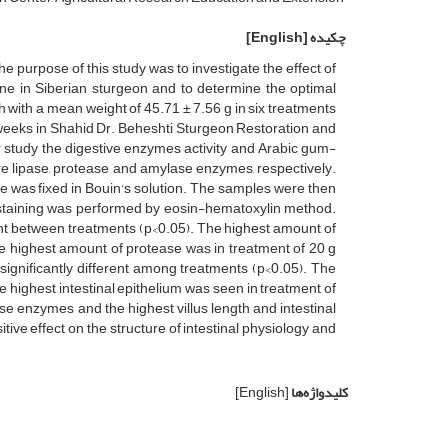
چکیده
[English]
e purpose of this study was to investigate the effect of
tine in Siberian sturgeon and to determine the optimal
 with a mean weight of 45.71 ± 7.56 g in six treatments
 8 weeks in Shahid Dr. Beheshti Sturgeon Restoration and
r study the digestive enzymes activity and Arabic gum-
re lipase, protease and amylase enzymes, respectively.
ssue was fixed in Bouin's solution. The samples were then
, staining was performed by eosin-hematoxylin method.
ent between treatments (p<0.05). The highest amount of
e highest amount of protease was in treatment of 20 g
re significantly different among treatments (p<0.05). The
he highest intestinal epithelium was seen in treatment of
se enzymes and the highest villus length and intestinal
tive effect on the structure of intestinal physiology and
کلیدواژه‌ها
[English]