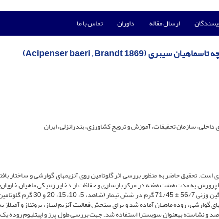
ویسندگان
ارسال مقاله
داوران
تماس با ما
Acipenser baeri , Brandt 1869)
داخلی، سازمان تحقیقات، آموزش و ترویج کشاورزی، بندرانزلی، ایران
 است. تحقیق حاضر به منظور بررسی اثر گلوتامین روی آنزیم­های گوارشی و ساختار بافت
یط پرورش به مدت هشت هفته در مرکز بازسازی و حفاظت از ذخایر ژنتیکی ماهیان خاویار
دکتر بهشتی انجام شد. این بررسی روی 126 قطعه ماهی با میانگین وزنی 56/7 ± 71/45 گرم در شش ت
 گوارشی، روده ماهیان آماده شد و برای سنجش فعالیت آنزیم لیپاز، پروتئاز و آمیلاز به