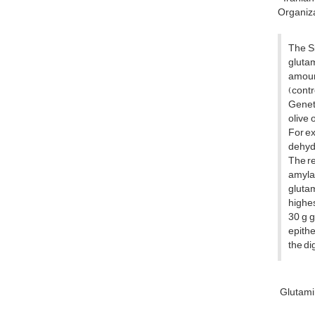
Organiza
The Si
glutam
amount
(contr
Geneti
olive 
For ex
dehydr
The re
amylas
glutam
highes
30 g g
epithe
the di
Glutam