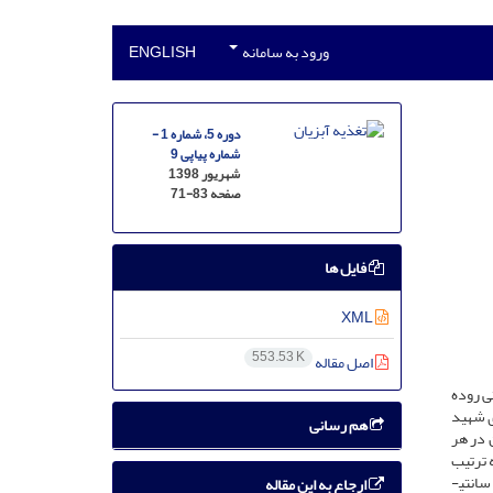
ورود به سامانه
ENGLISH
دوره 5، شماره 1 -
شماره پیاپی 9
شهریور 1398
صفحه
71-83
فایل ها
XML
553.53 K
اصل مقاله
ی روده
ی شهید
هم رسانی
یمار (شاهد، 5، 10، 15، 20 و 30 گرم گلوتامین در هر
 ترتیب
از امولسیون صمغ عربی-روغن زیتون، محلول آزوکازئین 5/2 درصد و نشاسته به­عنوان سوبسترا استفاده شد. جهت بررسی طول پرز و اپی­تلیوم روده یک سانتی­
ارجاع به این مقاله