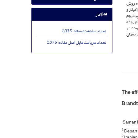
به روش
دار بودند (05/0p<). بیشترین میزان آمیلاز و
آمار
اندازه اپی­تلیوم
ن اندازه اپی­تلیوم روده
 روده در
تعداد مشاهده مقاله:
1,035
نزیم­های
تعداد دریافت فایل اصل مقاله:
1,075
The eff
Brandt
Saman D
1
Departme
2
Iranian