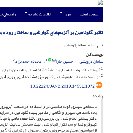
صفحه اصلی
مرور
اطلاعات نشریه
راهنمای ن
تاثیر گلوتامین بر آنزیم‌های گوارشی و ساختار روده بچه تاسماهیان سیبری (
نوع مقاله : مقاله پژوهشی
نویسندگان
2
1
1
سامان درویشی
حسین خارا
محدثه احمد نژاد
1
گروه شیلات، واحد لاهیجان، دانشگاه آزاد اسلامی، لاهیجان، ایران
2
موسسه تحقیقات علوم شیلاتی کشور، پژوهشکده آبزی پروری آب‏های 
10.22124/JANB.2019.14551.1072
چکیده
تاسماهی سیبری گونه مناسبی برای استفاده در صنعت آبزی­پروری
بچه تاسماهی سیبری و آگاهی از مقادیر بهینه گلوتامین در شرا
کیلوگرم غذا) و سه تکرار انجام شد. جهت سنجش فعالیت آنزیم­های