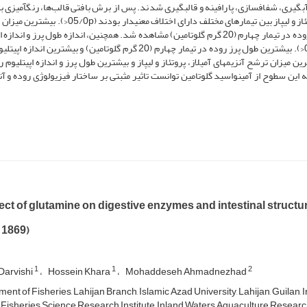
یری، شفاف­سازی، پارافینه و قالب­گیری شدند. پس از برش‌ بافتی قالب‌ها، رنگ­آمیزی 
ائوزین-هماتوکسیلین انجام شد. نتایج نشان داد که آمیلاز، پروتئاز و لیپاز بین تیمارهای مختلف دارای اختلاف معنی­
لیپاز روده در تیمار پنجم (30 گرم گلوتامین) و بیشترین پروتئاز روده در تیمار چهارم (20 گرم گلوتامین) مشاهده شد. هم­چنین، اندازه طول پرز و 
روده بین تیمارهای مختلف دارای اختـلاف معنی­دار بودند (05/0p<). بیشترین طول پرز روده در تیمار چهارم (20 گرم گلوتامین) و بیشتری
ه به بالاترین میزان ترشح آنزیم­های آمیلاز، پروتئاز و لیپاز و بیشترین طول پرز و اندازه اپی­تلیوم
لوتامین)، می­توان گفت که این سطوح از آمینواسید گلوتامین توانست تاثیر مثبتی بر ساختار فیزیولوژی روده و آ
ect of glutamine on digestive enzymes and intestinal structu
 1869)
1
1
2
arvishi
Hossein Khara
Mohaddeseh Ahmadnezhad
nt of Fisheries, Lahijan Branch, Islamic Azad University, Lahijan, Guilan, I
 Fisheries Science Research Institute, Inland Waters Aquaculture Researc