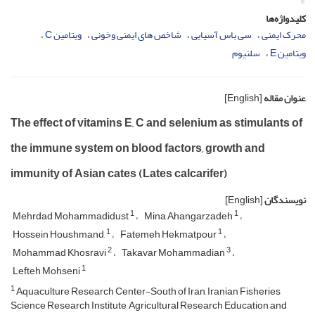
کلیدواژه‌ها
محرک ایمنی
سی باس آسیایی
شاخص های ایمنی وخونی
ویتامین C
ویتامین E
سلنیوم
عنوان مقاله
[English]
The effect of vitamins E, C and selenium as stimulants of
the immune system on blood factors, growth and
immunity of Asian cates (Lates calcarifer)
نویسندگان
[English]
1
1
Mehrdad Mohammadidust
Mina Ahangarzadeh
1
1
Hossein Houshmand,
Fatemeh Hekmatpour
2
3
Mohammad Khosravi
Takavar Mohammadian
1
Lefteh Mohseni
1
Aquaculture Research Center-South of Iran, Iranian Fisheries
Science Research Institute, Agricultural Research Education and