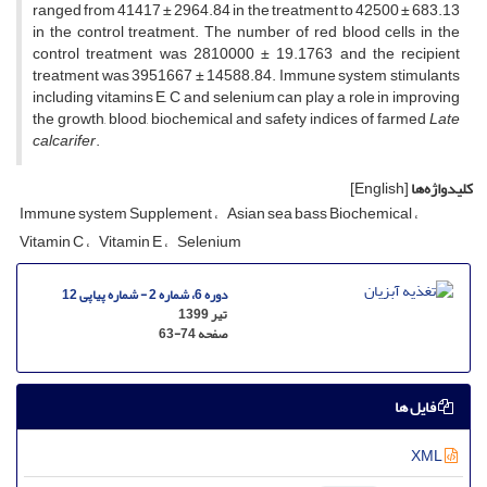
ranged from 41417 ± 2964.84 in the treatment to 42500 ± 683.13
in the control treatment. The number of red blood cells in the
control treatment was 2810000 ± 19.1763 and the recipient
treatment was 3951667 ± 14588.84. Immune system stimulants
including vitamins E, C and selenium can play a role in improving
the growth, blood, biochemical and safety indices of farmed
Late
calcarifer
.
کلیدواژه‌ها
[English]
Immune system Supplement
Asian sea bass Biochemical
Vitamin C
Vitamin E
Selenium
دوره 6، شماره 2 - شماره پیاپی 12
تیر 1399
صفحه
63-74
فایل ها
XML