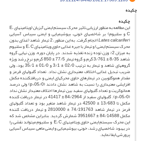
چکیده
چکیده
این مطالعه به منظور ارزیابی تاثیر محرک سیستم ایمنی آبزیان (ویتامین­های E،
C و سلنیوم) بر شاخص­های خونی، ‏بیوشیمیایی و ایمنی سی­باس آسیایی
(
Lates calcarifer
) انجام گرفت. به این منظور، 2 تیمار شاهد (غذای بدون
محرک سیستم ایمنی) و تیمار با جیره غذایی حاوی ویتامین­های E، C و سلنیوم
به میزان 2% وزن توده زنده تغذیه شدند. در پایان دوره، وزن نهایی گروه
شاهد 8/35 ± 3/761 گرم و گروه تیمار 77/5 ± 850 گرم و نرخ رشد ویژه
گروه­های شاهد و تیمار به ترتیب 02/0 ± 3/1 و 01/0 ± 35/1 بود، ولی
ضریب تبدیل غذایی اختلاف معنی­داری نشان نداد. تعداد گلبول­های قرمز و
مقدار هموگلوبین در تیمارهای حاوی محرک­های ایمنی و دریافت­کننده مکمل
افزایشی معنی­داری را نسبت به شاهد نشان دادند (05/0>p) ولی درصد
هماتوکریت و تعداد گلبول­های سفید بین تیمارها اختلاف معنی­دار نشان نداد
(05/0<p). گلبول­های سفید از 84/2964 ± 41417 در تیمار دریافت کننده
مکمل تا 13/683 ± 42500 در تیمار شاهد متغیر بود و تعداد گلبول­های
قرمز در تیمار شاهد 74/191763 ± 2810000 و تیمار دریافت کننده
مکمل 84/14588 ± 3951667 شمارش گردید. بنابراین مشخص شد که
این محرک سیستم ایمنی حاوی ویتامین­های E، C و سلنیوم می­تواند نقشی را
در بهبود شاخص­های رشد، خونی، بیوشیمیایی و ایمنی ماهی سی­باس آسیایی
پرورشی ایفا نماید.