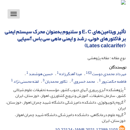
Toggle
vigation
تأثیر ویتامین‌های E، C و سلنیوم به‌عنوان محرک سیستم ایمنی
بر فاکتورهای خونی، رشد و ایمنی ماهی سی باس آسیایی
(Lates calcarifer)
نوع مقاله : مقاله پژوهشی
نویسندگان
1
1
1
مهرداد محمدی دوست
مینا آهنگرزاده
حسین هوشمند
1
3
2
1
فاطمه حکمت‌پور
محمد خسروی
تکاور محمدیان
لفته محسنی نژاد
1
پژوهشکده آبزی پروری آبهای جنوب کشور، مؤسسه تحقیقات علوم شیلاتی
کشور، سازمان تحقیقات، آموزش و ترویج کشاورزی، اهواز، خوزستان، ایران
2
گروه پاتوبیولوژی، دانشکده دامپزشکی دانشگاه شهید چمران اهواز، خوزستان،
ایران
3
گروه علوم درمانگاهی، دانشکده دامپزشکی دانشگاه شهید چمران اهواز،
خوزستان، ایران
10.22124/JANB.2021.17389.1103