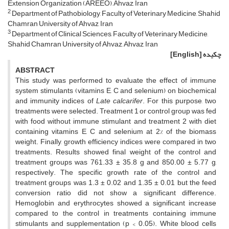
Extension Organization (AREEO), Ahvaz, Iran
2
Department of Pathobiology, Faculty of Veterinary Medicine, Shahid
Chamran University of Ahvaz, Iran
3
Department of Clinical Sciences, Faculty of Veterinary Medicine,
Shahid Chamran University of Ahvaz, Ahvaz, Iran
چکیده
[English]
ABSTRACT
This study was performed to evaluate the effect of immune
system stimulants (vitamins E, C and selenium) on biochemical
and immunity indices of
Late calcarifer
. For this purpose, two
treatments were selected. Treatment 1 or control group was fed
with food without immune stimulant and treatment 2 with diet
containing vitamins E, C and selenium at 2% of the biomass
weight. Finally, growth efficiency indices were compared in two
treatments. Results showed final weight of the control and
treatment groups was 761.33 ± 35.8 g and 850.00 ± 5.77 g,
respectively. The specific growth rate of the control and
treatment groups was 1.3 ± 0.02 and 1.35 ± 0.01 but the feed
conversion ratio did not show a significant difference.
Hemoglobin and erythrocytes showed a significant increase
compared to the control in treatments containing immune
stimulants and supplementation (p < 0.05). White blood cells