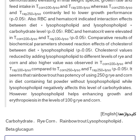
demonstrated elevating in final weight, specific growth rate and
feed intake in T
and
T
, whereas T
corn100+lyso
ray100+lyso
corn250+lyso
and T
contrarily led to lower growth performance
ray250+lyso
(p<0.05). Also, RBC and hematocrit indicated interaction effects
between diet × lysophospholipid and lysophospholipid ×
carbohydrate level (p<0.05). RBC and hematocrit were elevated
in T
and
T
(p<0.05). Comparative results of
corn100+lyso
ray100+lyso
biochemical parameters showed reaction effects of cholesterol
between diet × lysophospholipid (p<0.05). Cholesterol values
reduced by adding lysophospholipid to different levels of rye and
corn and also higher value was observed in T
and
corn100+lyso
T
compared to T
and T
(p<0.05). It
ray100+lyso
corn250+lyso
ray250+lyso
seems that rainbow trout has potency of using 250 g rye and corn
in diet containing fat powder without lysophospholipid, while
lysophospholipid negatively affects this level of carbohydrates.
However, lysophospholipid helps enhancing growth and
erythropoiesis in the levels of 100 g rye and corn.
کلیدواژه‌ها
[English]
Carbohydrate
Rye Corn
Rainbow trout Lysophospholipid
Beta glucagun