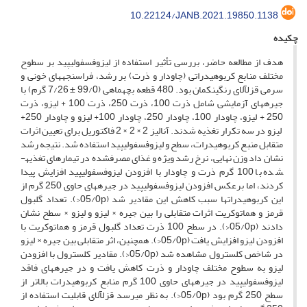
10.22124/JANB.2021.19850.1138
چکیده
هدف از مطالعه حاضر، بررسی تأثیر استفاده از لیزوفسفولیپید بر سطوح
مختلف منابع کربوهیدراتی (چاودار و ذرت) بر رشد، فراسنجه­های خونی و
سرمی قزل­آلای رنگین­کمان بود. 480 قطعه بچه­ماهی (99/0 ± 7/26 گرم) با
جیره­های آزمایشی شامل ذرت 100، ذرت 250، ذرت 100 + لیزو، ذرت
250 + لیزو، چاودار 100، چاودار 250، چاودار 100+ لیزو و چاودار 250+
لیزو در سه تکرار تغذیه شدند. آنالیز 2 × 2 × 2 فاکتوریل برای تعیین اثرات
متقابل منبع کربوهیدرات، سطح و لیزوفسفولیپید استفاده شد. نتیجه رشد
نشان داد وزن نهایی، نرخ رشد ویژه و غذای مصرف­شده در تیمارهای تغذیه­
شده با 100 گرم ذرت و چاودار با افزودن لیزوفسفولیپید افزایش پیدا
کردند، اما برعکس افزودن لیزوفسفولیپید در جیره­های حاوی 250 گرم از
این کربوهیدرات­ها سبب کاهش این مقادیر شد (05/0p<). تعداد گلبول
قرمز و هماتوکریت اثرات متقابلی را بین جیره × لیزو و لیزو × سطح نشان
دادند (05/0p<). در سطح 100 ذرت تعداد گلبول قرمز و هماتوکریت با
افزودن لیزو افزایش یافت (05/0p<). همچنین، اثر متقابلی بین جیره × لیزو
در شاخص کلسترول مشاهده شد (05/0p<). مقادیر کلسترول با افزودن
لیزو به سطوح مختلف چاودار و ذرت کاهش یافت و در جیره­های فاقد
لیزوفسفولیپید در جیره­های حاوی 100 گرم منابع کربوهیدرات بالاتر از
سطح 250 گرم بود (05/0p<). به نظر می­رسد قزل­آلای قابلیت استفاده از