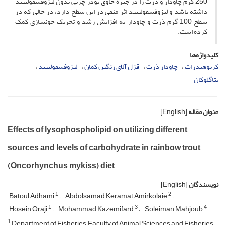
250 گرم چاودار و ذرت را در جیره حاوی پودر چربی بدون لیزوفسفولیپید
داشته باشد و لیزوفسفولیپید اثر منفی در این سطح دارد، در حالی که در
سطح 100 گرم ذرت و چاودار به افزایش رشد و تحریک خون­سازی کمک
کرده است.
کلیدواژه‌ها
کربوهیدرات
چاودار ذرت
قزل آلای رنگین کمان
لیزوفسفولیپید
بتاگلوکان
عنوان مقاله
[English]
Effects of lysophospholipid on utilizing different
sources and levels of carbohydrate in rainbow trout
(Oncorhynchus mykiss) diet
نویسندگان
[English]
1
2
Batoul Adhami
Abdolsamad Keramat Amirkolaie
1
3
4
Hosein Oraji
Mohammad Kazemifard
Soleiman Mahjoub
1
Department of Fisheries, Faculty of Animal Sciences and Fisheries,