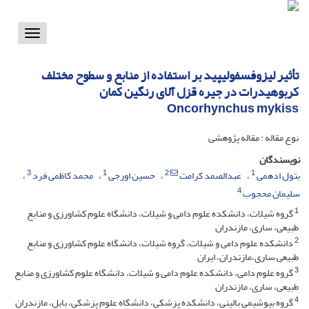
Toggle
vigation
تأثیر لیزوفسفولیپید بر استفاده از منابع و سطوح مختلف
کربوهیدرات در جیره قزل آلای رنگین کمان
Oncorhynchus mykiss
نوع مقاله : مقاله پژوهشی
نویسندگان
3
1
2
1
بتول ادهمی
عبدالصمد کرامت
حسین اورجی
محمد کاظمی فرد
4
سلیمان محجوب
1
گروه شیلات، دانشکده علوم دامی و شیلات، دانشگاه علوم کشاورزی و منابع
طبیعی، ساری، مازندران
2
دانشکده علوم دامی و شیلات، گروه شیلات، دانشگاه علوم کشاورزی و منابع
طبیعی ساری،مازندران، ایران
3
گروه علوم دامی، دانشکده علوم دامی و شیلات، دانشگاه علوم کشاورزی و منابع
طبیعی، ساری، مازندران
4
گروه بیوشیمی بالینی، دانشکده پزشکی، دانشگاه علوم پزشکی، بابل، مازندران