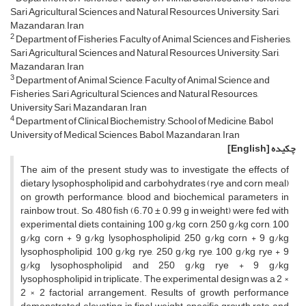
Sari Agricultural Sciences and Natural Resources University, Sari,
Mazandaran, Iran
2
Department of Fisheries, Faculty of Animal Sciences and Fisheries,
Sari Agricultural Sciences and Natural Resources University, Sari,
Mazandaran, Iran
3
Department of Animal Science, Faculty of Animal Science and
Fisheries, Sari Agricultural Sciences and Natural Resources,
University Sari, Mazandaran, Iran
4
Department of Clinical Biochemistry, School of Medicine, Babol
University of Medical Sciences, Babol, Mazandaran, Iran
چکیده
[English]
The aim of the present study was to investigate the effects of
dietary lysophospholipid and carbohydrates (rye and corn meal)
on growth performance, blood and biochemical parameters in
rainbow trout. So, 480 fish (6.70 ± 0.99 g in weight) were fed with
experimental diets containing 100 g/kg corn, 250 g/kg corn, 100
g/kg corn + 9 g/kg lysophospholipid, 250 g/kg corn + 9 g/kg
lysophospholipid, 100 g/kg rye, 250 g/kg rye, 100 g/kg rye + 9
g/kg lysophospholipid and 250 g/kg rye + 9 g/kg
lysophospholipid in triplicate. The experimental design was a 2 ×
2 × 2 factorial arrangement. Results of growth performance