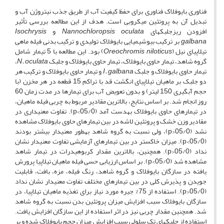
فناوری بایوفلاک فناوری برای حفظ کیفیت آب از طریق جذب نیتروژن آب و
تبدیل آن به پروتئین میکروبی است. هدف از این مطالعه بررسی تأثیر
افزودن ریزجلبک­های
Nannochloropsis oculata
و
Isochrysis
galbana
بر ترکیب بیوشیمیایی بایوفلاک تولیدی و ترکیب بدنی فیله ماهی
تیلاپیای نیل (
niloticus
Oreochromis
) بود. این مطالعه با 5 تیمار شامل
گروه شاهد، تیمار حاوی بایوفلاک، تیمار حاوی بایوفلاک و جلبک
N. oculata
،
تیمار حاوی بایوفلاک و جلبک
I. galbana
و تیمار حاوی بایوفلاک و ترکیب هر
دو جلبک بر ماهیان تیلاپیای انگشت قد با تراکم 15 قطعه در هر مخزن (با
حجم آب­گیری 150 لیتر) و بدون تعویض آب برای تیمارها در مدت زمان 60
روز انجام شد. بر اساس نتایج، بالاترین مقادیر مربوط به چربی فیله ماهیان،
در تیمارهای حاوی بایوفلاک به­دست آمد (05/0>p). تفاوت معنی­داری در
مقادیر وزن خشک و پروتئین لاشه در بین تیمارهای حاوی بایوفلاک مشاهده
نشد (05/0<p)، ولی نسبت به گروه شاهد به­طور معنی­دار بیشتر بودند
(05/0>p). میزان خاکستر در بین تیمارهای آزمایشی تفاوت معنی­دار نشان
نداد (05/0<p). همچنین، بالاترین مقدار کربوهیدرات در تیمار شاهد
مشاهده شد (05/0>p). بر اساس ارزیابی حسی فیله ماهیان تیلاپیا پرورش
یافته در سازگان بایوفلاک و گروه شاهد، رنگ فیله، مزه، بافت، قابلیت
جویدن و پذیرش کلی در بین تیمارهای مختلف تفاوت معنی­دار نشان نداد
(05/0<p). استفاده از 75­% جیره مورد نیاز برای تغذیه ماهیان تیلاپیا، در
سازگان بایوفلاک سبب افزایش میزان پروتئین بدن نسبت به گروه شاهد
شد. همچنین مقدار چربی نیز در اثر استفاده از این سازگان افزایش یافت.
استفاده از جلبک­های تک سلولی سبب افزایش میزان حجم بایوفلاک شده و بر