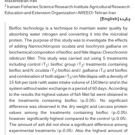
Mazandaran, Iran
2
Iranian Fisheries Science Research Institute, Agricultural Research
Education and Extension Organization (AREEO), Tehran, Iran
چکیده
[English]
Biofloc technology is a technique to maintain water quality by
absorbing water nitrogen and converting it into the microbial
protein. The purpose of this study was to investigate the effects
of adding
Nannochloropsis oculata
and
Isochrysis galbana
on
biochemical composition of biofloc and Nile tilapia (
Oreochromis
niloticus
) fillet. This study was carried out using 5 treatments
including control (T
), biofloc group (T
), treatments containing
1
2
biofloc and
N. oculata
(T
), biofloc and
I. galbana
(T
), and biofloc
3
4
and combination of both algae (T
) on Nile tilapia with a density of
5
15 fish per tank (with water intake volume of 150 liters) and in the
system without water exchange in a period of 60 days. According
to the results, the highest values of fish fillet fat were obtained in
the treatments containing biofloc (p<0.05). No significant
difference was observed in the dry weight and carcass protein
values among the treatments containing biofloc (p>0.05);
however, significantly highest compared to the control (p<0.05).
The amount of ash did not show a significant difference among
experimental treatments (p>0.05). Also, the highest amount of