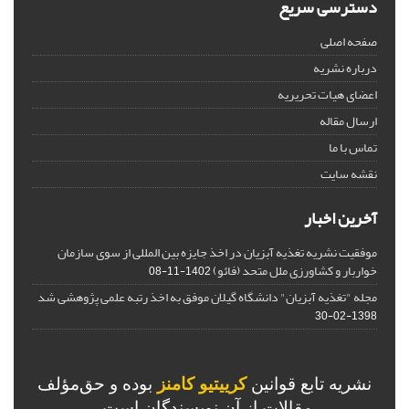
دسترسی سریع
صفحه اصلی
درباره نشریه
اعضای هیات تحریریه
ارسال مقاله
تماس با ما
نقشه سایت
آخرین اخبار
موفقیت نشریه تغذیه آبزیان در اخذ جایزه بین المللی از سوی سازمان
خواربار و کشاورزی ملل متحد (فائو)
1402-11-08
مجله "تغذیه آبزیان" دانشگاه گیلان موفق به اخذ رتبه علمی پژوهشی شد
1398-02-30
نشریه تابع قوانین
کرییتیو کامنز
بوده و حق‌مؤلف
مقالات از آن نویسندگان است.