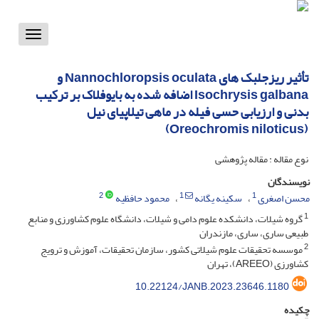
Toggle
vigation
تأثیر ریزجلبک های Nannochloropsis oculata و
Isochrysis galbana اضافه شده به بایوفلاک بر ترکیب
بدنی و ارزیابی حسی فیله در ماهی تیلاپیای نیل
(Oreochromis niloticus)
نوع مقاله : مقاله پژوهشی
نویسندگان
2
1
1
محسن اصغری
سکینه یگانه
محمود حافظیه
1
گروه شیلات، دانشکده علوم دامی و شیلات، دانشگاه علوم کشاورزی و منابع
طبیعی ساری، ساری، مازندران
2
موسسه تحقیقات علوم شیلاتی کشور، سازمان تحقیقات، آموزش و ترویج
کشاورزی (AREEO)، تهران
10.22124/JANB.2023.23646.1180
چکیده