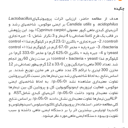
چکیده
هدف از مطالعه حاضر، ارزیابی اثرات پروبیوتیک­های
Lactobacillus
acidophilus
و
Candida utilis
بر ایمنی موکوس، شاخص­های رشد و
آنزیم­های کبدی ماهی کپور معمولی (
carpio
Cyprinus
) بود. این پژوهش
در قالب یک طرح کاملاً تصادفی با 4 تیمار و 3 تکرار شامل: 1- جیره تجاری
(control)، 2- جیره تجاری + باکتری (23/1 گرم در کیلوگرم غذا (control +
bacteria)، 3- جیره پایه + مخمر (67/0 گرم در کیلوگرم غذا) (control +
yeast) و 4- جیره پایه + باکتری (625/0 گرم) و مخمر (333/0 گرم) در
کیلوگرم غذا (control + bacteria + yeast) در مدت زمان 60 روز انجام
شد. تعداد 300 ماهی با میانگین وزن 33/0 ± 12 گرم به­طور تصادفی در 12
مخزن 300 لیتری با تراکم 25 عدد ماهی در هر مخزن توزیع شدند. بر
اساس نتایج، به لحاظ شاخص­های رشد بین تیمارها بجز نسبت کارایی پروتئین
تفاوت معنی­داری مشاهده نشد (05/0<p). به لحاظ شاخص­های ایمنی
موکوس، فعالیت لیزوزیم، ایمونوگلوبولین کل و پروتئین کل بین تیمارها
تفاوت معنی­دار وجود داشت (05/0>p). آنزیم­های کبدی شاملAST و
ALPبین تیمارها تفاوت معنی­داری نشـان دادند (05/0>p). بر اساس نتـایج
کلی مطالعه حاضر، استـفاده از پروبیوتیک­های لاکتوباسیلوس اسیدوفیلوس و
کاندیدا اوتیلیس بیشترین اثر را بر دستگاه ایمنی ماهی داشته و سبب
تقویت و بهبود دستگاه ایمنی ماهی مورد نظر می­شود.