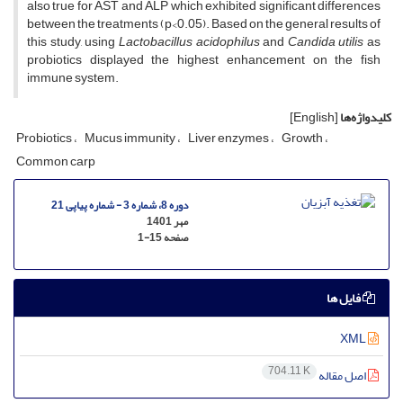
also true for AST and ALP which exhibited significant differences
between the treatments (p<0.05). Based on the general results of
this study, using
Lactobacillus acidophilus
and
Candida utilis
as
probiotics displayed the highest enhancement on the fish
immune system.
کلیدواژه‌ها
[English]
Probiotics
Mucus immunity
Liver enzymes
Growth
Common carp
دوره 8، شماره 3 - شماره پیاپی 21
مهر 1401
صفحه
1-15
فایل ها
XML
704.11 K
اصل مقاله