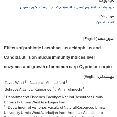
کلیدواژه‌ها
پروبیوتیک
ایمنی موکوسی
آنزیم‌های کبدی
رشد
کپور معمولی
موضوعات
تغذیه آبزیان
عنوان مقاله
[English]
Effects of probiotic Lactobacillus acidophilus and
Candida utilis on mucus immunity indices, liver
enzymes, and growth of common carp, Cyprinius carpio
نویسندگان
[English]
1
2
Tayeb Weisi
Nasrollah Ahmadifard
3
4
Behrooz Atashbar Kangarloei
Amir Tukmechi
1
Department of Fisheries, Faculty of Natural Resources, Urmia
University, Urmia, West Azerbaijan, Iran
2
-Department of Fisheries, Faculty of Natural Resources, Urmia
University, Urmia, West Azerbaijan, Iran -Artemia & Aquaculture