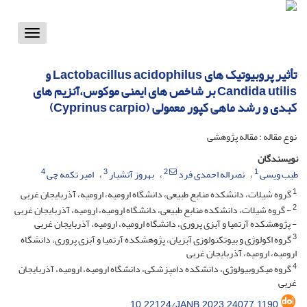
Toggle
vigation
تأثیر پروبیوتیک های Lactobacillus acidophilus و
Candida utilis بر شاخص های ایمنی موکوس،آنزیم های
کبدی و رشد ماهی کپور معمولی (Cyprinus carpio)
نوع مقاله : مقاله پژوهشی
نویسندگان
4
3
2
1
طیب ویسی
نصراله احمدی فرد
بهروز آتشبار
امیر تکمه چی
1
گروه شیلات، دانشکده منابع طبیعی، دانشگاه ارومیه، ارومیه، آذربایجان غربی
2
- گروه شیلات، دانشکده منابع طبیعی، دانشگاه ارومیه، ارومیه، آذربایجان غربی
- پژوهشکده آرتمیا و آبزی پروری، دانشگاه ارومیه، ارومیه، آذربایجان غربی
3
گروه اکولوژی و بیوتکنولوزی آبزیان، پژوهشکده آرتمیا و آبزی پروری، دانشگاه
ارومیه، ارومیه، آذربایجان غربی
4
گروه میکروبیولوژی، دانشکده دامپزشکی، دانشگاه ارومیه، ارومیه، آذربایجان
غربی
10.22124/JANB.2023.24077.1190