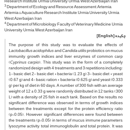
Research Institute, Urmia University, Urmia, West Azerbaijan, Iran
3
Department of Ecology and Resource Assessment, Artemia,
Artemia & Aquaculture Research Institute, Urmia University, Urmia,
West Azerbaijan, Iran
4
Department of Microbiology, Faculty of Veterinary Medicine, Urmia
University, Urmia, West Azerbaijan, Iran
چکیده
[English]
The purpose of this study was to evaluate the effects of
Lactobacillus acidophilus
and
Candida utilis
probiotics on mucus
immunity, growth indices and liver enzymes of common carp
(
Cyprinus carpio
). This study was in the form of a completely
randomized design with 4 treatments and 3 repetitions including:
1- basic diet, 2- basic diet + bacteria (1.23 g), 3- basic diet + yeast
(0.67 g) and 4- basic ration + bacteria (0.625 g) and yeast (0.333
g) per kg of diet in 60 days. A number of 300 fish with an average
weight of 12 ± 0.33 g were randomly distributed in 12 tanks (300
L) with a density of 25 fish in each tank. Based on the results, no
significant difference was observed in terms of growth indices
between the treatments except for the protein efficiency ratio
(p>0.05). However, significant differences were found between
the treatments (p<0.05) in terms of mucus immune parameters,
lysozyme activity, total immunoglobulin and total protein. It was