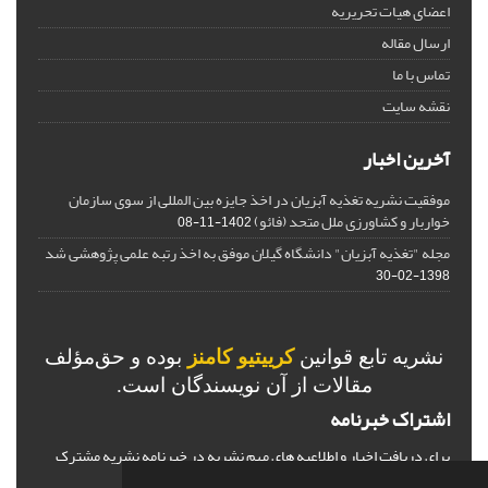
اعضای هیات تحریریه
ارسال مقاله
تماس با ما
نقشه سایت
آخرین اخبار
موفقیت نشریه تغذیه آبزیان در اخذ جایزه بین المللی از سوی سازمان
خواربار و کشاورزی ملل متحد (فائو)
1402-11-08
مجله "تغذیه آبزیان" دانشگاه گیلان موفق به اخذ رتبه علمی پژوهشی شد
1398-02-30
نشریه تابع قوانین
کرییتیو کامنز
بوده و حق‌مؤلف
مقالات از آن نویسندگان است.
اشتراک خبرنامه
برای دریافت اخبار و اطلاعیه های مهم نشریه در خبرنامه نشریه مشترک
شوید.