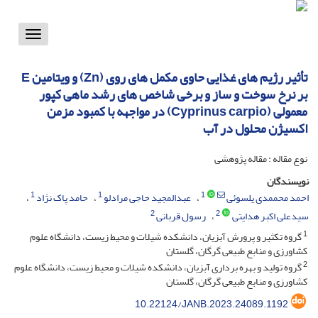
Toggle
vigation
تأثیر رژیم های غذایی حاوی مکمل های روی (Zn) و ویتامین E
بر نرخ سوخت و ساز و برخی شاخص های رشد ماهی کپور
معمولی (Cyprinus carpio) در مواجهه با کمبود مزمن
اکسیژن محلول در آب
نوع مقاله : مقاله پژوهشی
نویسندگان
1
1
1
احمد محممدی یلسوئی
عبدالمجید حاجی مرادلو
حامد پاک نژاد
2
2
سیدعلی اکبر هدایتی
رسول قربانی
1
گروه تکثیر و پرورش آبزیان، دانشکده شیلات و محیط زیست، دانشگاه علوم
کشاورزی و منابع طبیعی گرگان، گلستان
2
گروه تولید و بهره برداری آبزیان، دانشکده شیلات و محیط زیست، دانشگاه علوم
کشاورزی و منابع طبیعی گرگان، گلستان
10.22124/JANB.2023.24089.1192