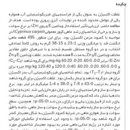
چکیده
غلظت اکسیژن به عنوان یکی از فراسنجه­های فیزیکوشیمیایی آب همواره
یکی از عوامل محدود کننده در تولیدات آبزی پروری بوده است. هدف از
مطالعه حاضر، ارزیابی تأثیر استفاده از ویتامین E و روی (Zn) بر نرخ سوخت
و ساز و برخی از شاخص­های رشد ماهی کپور معمولی
(
carpio
Cyprinus
)
در
مواجهه با کمبود مزمن اکسیژن بود. برای این منظور، 495 قطعه ماهی
انگشت قد با میانگین وزنی 23/1 ± 38/15 گرم به روش کاملاً تصادفی
انتخاب، و در دو گروه مستقل تقسیم شدند و با جیره­های حاوی مقادیر
مختلف ویتامین E و Zn به مدت 8 هفته تغذیه شدند. غلظت ویتامین E و Zn
(E:Zn) برابر 0:0، 60:0، 0:20، 60:20 mg/kg برای گروه شاهد (C
-C
)
1
4
و 0:0، 60:0، 0:20، 60:20، 0:40، 120:0 و 120:40 mg/kg جیره برای
گروه تیمار (T
-T
) بود. تمام شاخص­های فیزیکوشیمیایی آب بجز اکسیژن
1
7
برای هر دو گروه شاهد و تیمار یکسان بود. غلظت اکسیژن برای گروه شاهد
و تیمار به ترتیب 43/0 ± 7/8 و 38/­0 ± 1/4 میلی­گرم در لیتر بود. نرخ
سوخت و ساز و فراسنجه­های رشد در پایان دوره ارزیابی شد. تجزیه و تحلیل
داده­ها نشان داد که کمبود مزمن اکسیژن منجر به کاهش معنی­دار شاخص­
های رشد از قبیل وزن نهایی و درازای بدن شد (05/0>p). هم­چنین، سطح
نرخ سوخت و ساز پایه ماهی و بیشینه نرخ سوخت و ساز ماهی، دامنه یا افق
سوخت و ساز هوازی ماهی در شرایط کمبود اکسیژن به شکل معنی­دار کمتر
از گروه شاهد بود (05/0>p). با وجود این، استفاده از مکمل­های خوراکی
مورد اشاره در رژیم غذایی ماهی منجر به بهبود معنی­دار شاخص­های مورد