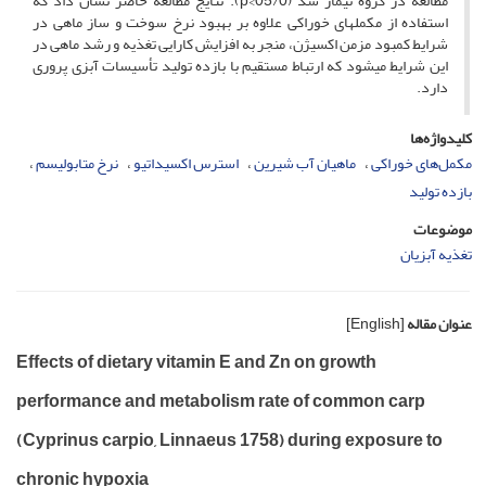
مطالعه در گروه تیمار شد (05/0>p). نتایج مطالعه حاضر نشان داد که
استفاده از مکمل­های خوراکی علاوه بر بهبود نرخ سوخت و ساز ماهی در
شرایط کمبود مزمن اکسیژن، منجر به افزایش کارایی تغذیه و رشد ماهی در
این شرایط می­شود که ارتباط مستقیم با بازده تولید تأسیسات آبزی پروری
دارد.
کلیدواژه‌ها
مکمل‌های خوراکی
ماهیان آب شیرین
استرس اکسیداتیو
نرخ متابولیسم
بازده تولید
موضوعات
تغذیه آبزیان
عنوان مقاله
[English]
Effects of dietary vitamin E and Zn on growth
performance and metabolism rate of common carp
(Cyprinus carpio, Linnaeus 1758) during exposure to
chronic hypoxia