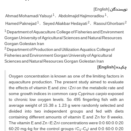
نویسندگان
[English]
1
1
Ahmad Mohamadi Yalsuyi
Abdolmajid Hajimoradlou
1
2
2
Hamed Paknejad
Seyed Aliakbar Hedayati
Rasoul Ghorbani
1
Department of Aquaculture, College of Fisheries and Environment,
Gorgan University of Agricultural Sciences and Natural Resources,
Gorgan, Golestan, Iran
2
Department of Production and Utilization Aquatics, College of
Fisheries and Environment, Gorgan University of Agricultural
Sciences and Natural Resources, Gorgan, Golestan, Iran
چکیده
[English]
Oxygen concentration is known as one of the limiting factors in
aquaculture production. The present study aimed to evaluate
the effects of vitamin E and zinc (Zn) on the metabolic rate and
some growth indices in common carp
Cyprinus carpio
exposed
to chronic low oxygen levels. So, 495 fingerling fish with an
average weight of 15.38 ± 1.23 g were randomly selected and
divided into two independent groups and fed with diets
containing different amounts of vitamin E and Zn for 8 weeks.
The vitamin E and Zn (E:Zn) concentrations were 0:0, 60:0, 0:20,
60:20 mg/kg for the control groups (C
-C
) and 0:0, 60:0, 0:20,
1
4