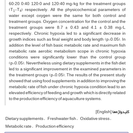
60:20, 0:40, 120:0 and 120:40 mg/kg
for the treatment groups
(T
-T
), respectively. All the physicochemical parameters of
1
4
water except oxygen were the same for both control and
treatment groups. Oxygen concentration for the control and the
treatment groups were 8.7 ± 0.43 and 4.1 ± 0.38 mg/L,
respectively. Chronic hypoxia led to a significant decrease in
growth indices such as final weight and body length (p<0.05). In
addition, the level of fish basic metabolic rate and maximum fish
metabolic rate, aerobic metabolism scope in chronic hypoxia
conditions were significantly lower than the control group
(p<0.05). Nevertheless, using dietary supplements in the fish diet
led to a significant improvement in the examined parameters in
the treatment groups (p<0.05). The results of the present study
showed that using food supplements, in addition to improving the
metabolic rate of fish under chronic hypoxia condition, lead to an
elevated efficiency of feeding and growth, which is directly related
to the production efficiency of aquaculture systems.
کلیدواژه‌ها
[English]
Dietary supplements
Freshwater fish
Oxidative stress
Metabolic rate
Production efficiency