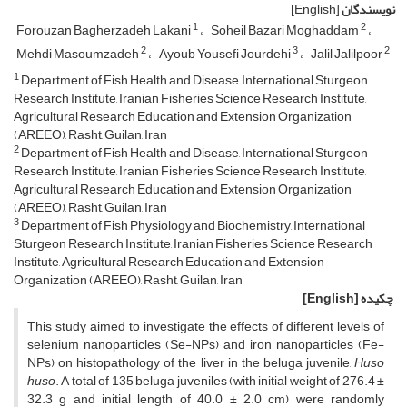
نویسندگان
[English]
1
2
Forouzan Bagherzadeh Lakani
Soheil Bazari Moghaddam
2
3
2
Mehdi Masoumzadeh
Ayoub Yousefi Jourdehi
Jalil Jalilpoor
1
Department of Fish Health and Disease, International Sturgeon
Research Institute, Iranian Fisheries Science Research Institute,
Agricultural Research Education and Extension Organization
(AREEO), Rasht, Guilan, Iran
2
Department of Fish Health and Disease, International Sturgeon
Research Institute, Iranian Fisheries Science Research Institute,
Agricultural Research Education and Extension Organization
(AREEO), Rasht, Guilan, Iran
3
Department of Fish Physiology and Biochemistry, International
Sturgeon Research Institute, Iranian Fisheries Science Research
Institute, Agricultural Research Education and Extension
Organization (AREEO), Rasht, Guilan, Iran
چکیده
[English]
This study aimed to investigate the effects of different levels of
selenium nanoparticles (Se-NPs) and iron nanoparticles (Fe-
NPs) on histopathology of the liver in the beluga juvenile,
Huso
huso
. A total of 135 beluga juveniles (with initial weight of 276.4 ±
32.3 g and initial length of 40.0 ± 2.0 cm) were randomly