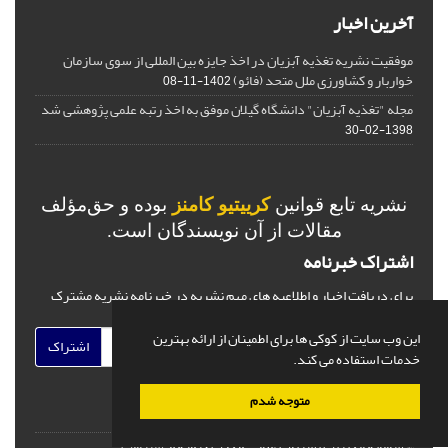
آخرین اخبار
موفقیت نشریه تغذیه آبزیان در اخذ جایزه بین المللی از سوی سازمان
خواربار و کشاورزی ملل متحد (فائو)
1402-11-08
مجله "تغذیه آبزیان" دانشگاه گیلان موفق به اخذ رتبه علمی پژوهشی شد
1398-02-30
نشریه تابع قوانین
کرییتیو کامنز
بوده و حق‌مؤلف
مقالات از آن نویسندگان است.
اشتراک خبرنامه
برای دریافت اخبار و اطلاعیه های مهم نشریه در خبرنامه نشریه مشترک
شوید.
این وب سایت از کوکی ها برای اطمینان از ارائه بهترین
اشتراک
خدمات استفاده می کند.
متوجه شدم
© سامانه مدیریت نشریات علمی.
قدرت گرفته از
سیناوب