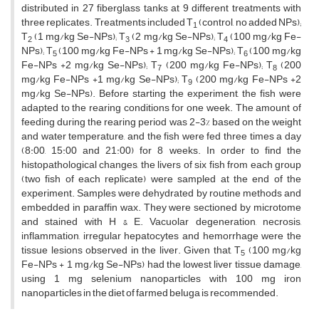
distributed in 27 fiberglass tanks at 9 different treatments with
three replicates. Treatments included T
(control, no added NPs);
1
T
(1 mg/kg Se-NPs); T
(2 mg/kg Se-NPs); T
(100 mg/kg Fe-
2
3
4
NPs); T
(100 mg/kg Fe-NPs + 1 mg/kg Se-NPs); T
(100 mg/kg
5
6
Fe-NPs +2 mg/kg Se-NPs); T
(200 mg/kg Fe-NPs); T
(200
7
8
mg/kg Fe-NPs +1 mg/kg Se-NPs); T
(200 mg/kg Fe-NPs +2
9
mg/kg Se-NPs). Before starting the experiment, the fish were
adapted to the rearing conditions for one week. The amount of
feeding during the rearing period was 2-3% based on the weight
and water temperature, and the fish were fed three times a day
(8:00, 15:00 and 21:00) for 8 weeks. In order to find the
histopathological changes, the livers of six fish from each group
(two fish of each replicate) were sampled at the end of the
experiment. Samples were dehydrated by routine methods and
embedded in paraffin wax. They were sectioned by microtome
and stained with H & E. Vacuolar degeneration, necrosis,
inflammation, irregular hepatocytes and hemorrhage were the
tissue lesions observed in the liver. Given that, T
(100 mg/kg
5
Fe-NPs + 1 mg/kg Se-NPs) had the lowest liver tissue damage,
using 1 mg selenium nanoparticles with 100 mg iron
nanoparticles in the diet of farmed beluga is recommended.