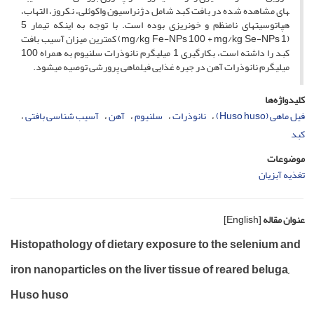
های مشاهده شده در بافت کبد شامل دژنراسیون واکوئلی، نکروز، التهاب،
هپاتوسیت­های نامنظم و خونریزی بوده است. با توجه به اینکه تیمار­ 5
(mg/kg Fe-NPs 100 + mg/kg Se-NPs 1) کمترین میزان آسیب بافت
کبد را داشته است، بکارگیری 1 میلی­گرم نانوذرات سلنیوم به همراه 100
میلی­گرم نانوذرات آهن در جیره غذایی فیل­ماهی پرورشی توصیه می­شود.
کلیدواژه‌ها
فیل ماهی (Huso huso)
نانوذرات
سلنیوم
آهن
آسیب شناسی بافتی
کبد
موضوعات
تغذیه آبزیان
عنوان مقاله
[English]
Histopathology of dietary exposure to the selenium and
iron nanoparticles on the liver tissue of reared beluga,
Huso huso