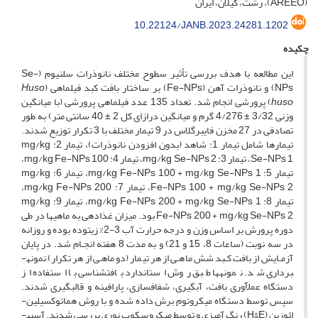
(AREEO)، رشت، گیلان، ایران
10.22124/JANB.2023.24281.1202
چکیده
این مطالعه با هدف بررسی تأثیر سطوح مختلف نانوذرات سلنیوم (Se-
NPs) و نانوذرات آهن (Fe-NPs) بر ساختار بافت کبد فیل­ماهی (
Huso
huso
) پرورشی انجام شد. تعداد 135 عدد فیل­ماهی پرورشی (با میانگین
وزنی 3/32 ± 4/276 گرم و میانگین درازای کل 2 ± 40 سانتی متر) به طور
تصادفی در 27 مخزن فایبر­گلاس در 9 تیمار مختلف با 3 تکرار توزیع شدند.
تیمارها شامل تیمار 1: شاهد (بدون افزودن نانوذرات)، تیمار 2: mg/kg
Se-NPs 1، تیمار 3: mg/kg Se-NPs 2، تیمار 4: mg/kg Fe-NPs 100،
تیمار 5: mg/kg Fe-NPs 100 + mg/kg Se-NPs 1، تیمار 6: mg/kg
Fe-NPs 100 + mg/kg Se-NPs 2، تیمار 7: mg/kg Fe-NPs 200،
تیمار 8: mg/kg Fe-NPs 200 + mg/kg Se-NPs 1، تیمار 9: mg/kg
Fe-NPs 200 + mg/kg Se-NPs 2 بود. میزان غذادهی به ماهی­ها در طی
دوره پرورش بر اساس وزن و درجه حرارت آب 3-2% زی­توده بوده و روزانه
در سه نوبت (ساعات 8، 15 و 21) و به مدت 8 هفته انجـام شد. در پایان
آزمـایش از بافت کـبد شش ماهـی از هر تیمار (دو ماهـی از هر تکرار) نمونه­
برداری شد. نمونه­ها طبق روش استاندارد بافت­شناسی با استفاده از
دستگاه عمل­آوری بافت، آبگیری، شفاف­سازی، پارافینه و قالب­گیری شدند.
سپس توسط دستگاه میکروتوم برش داده شده و با روش هماتوکسیلین-
ائوزین (H&E) رنگ آمیزی و توسط میکروسکوپ نوری بررسی شدند. آسیب­