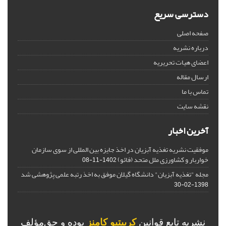
دسترسی سریع
صفحه اصلی
درباره نشریه
اعضای هیات تحریریه
ارسال مقاله
تماس با ما
نقشه سایت
آخرین اخبار
موفقیت نشریه تغذیه آبزیان در اخذ جایزه بین المللی از سوی سازمان
خواربار و کشاورزی ملل متحد (فائو)
1402-11-08
مجله "تغذیه آبزیان" دانشگاه گیلان موفق به اخذ رتبه علمی پژوهشی شد
1398-02-30
نشریه تابع قوانین
کرییتیو کامنز
بوده و حق‌مؤلف