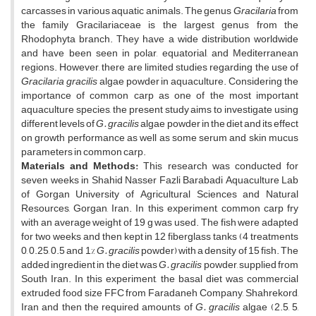
carcasses in various aquatic animals. The genus
Gracilaria
from
the family Gracilariaceae is the largest genus from the
Rhodophyta branch. They have a wide distribution worldwide
and have been seen in polar, equatorial, and Mediterranean
regions. However, there are limited studies regarding the use of
Gracilaria gracilis
algae powder in aquaculture. Considering the
importance of common carp as one of the most important
aquaculture species, the present study aims to investigate using
different levels of
G. gracilis
algae powder in the diet and its effect
on growth performance as well as some serum and skin mucus
parameters in common carp.
Materials and Methods:
This research was conducted for
seven weeks in Shahid Nasser Fazli Barabadi Aquaculture Lab
of Gorgan University of Agricultural Sciences and Natural
Resources, Gorgan, Iran. In this experiment, common carp fry
with an average weight of 19 g was used. The fish were adapted
for two weeks and then kept in 12 fiberglass tanks (4 treatments
0, 0.25, 0.5 and 1%
G. gracilis
powder) with a density of 15 fish. The
added ingredient in the diet was
G. gracilis
powder, supplied from
South Iran. In this experiment, the basal diet was commercial
extruded food size FFC from Faradaneh Company, Shahrekord,
Iran and then the required amounts of
G. gracilis
algae (2.5, 5,