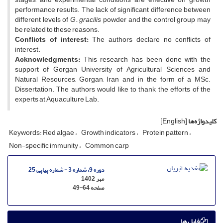
performance results. The lack of significant difference between
different levels of
G. gracilis
powder and the control group may
be related to these reasons.
Conflicts of interest:
The authors declare no conflicts of
interest.
Acknowledgments:
This research has been done with the
support of Gorgan University of Agricultural Sciences and
Natural Resources, Gorgan, Iran and in the form of a MSc.
Dissertation. The authors would like to thank the efforts of the
experts at Aquaculture Lab.
کلیدواژه‌ها
[English]
Keywords: Red algae
Growth indicators
Protein pattern
Non-specific immunity
Common carp
دوره 9، شماره 3 - شماره پیاپی 25
مهر 1402
صفحه
49-64
فایل ها