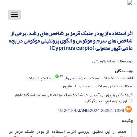
Toggle
vigation
اثر استفاده از پودر جلبک قرمز بر شاخص‌های رشد، برخی از
شاخص های سرم و موکوس و الگوی پروتئینی موکوس در بچه
ماهی کپور معمولی (Cyprinus carpio)
نوع مقاله : مقاله پژوهشی
نویسندگان
فاطمه عبدالله نژاد
سید حسین حسینی فر
حامد پاک نژاد
عبدالمجید حاجی مرادلو
محمد رضا ایمانپور
گروه تکثیر و پرورش آبزیان، دانشکده شیلات و محیط زیست، دانشگاه علوم
کشاورزی و منابع طبیعی گرگان
10.22124/JANB.2024.26281.1228
چکیده
هدف از این تحقیق، بررسی اثرات استفاده از پودر جلبک قرمز بر