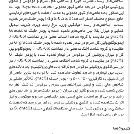
شاخص‌های رشد، مصرف جیره و شاخص­ های سرم و موکوس و الگوی
پروتئینی موکوس در بچه ماهی کپور معمولی (
Cyprinus carpio
) بود. به
این منظور، بچه­ ماهی‌های کپور معمولی به مدت 7 هفته با جیره‌های آزمایشی
حاوی سطوح مختلف (صفر (شاهد) 25/0، 5/0 و 1%) پودر جلبک قرمز تغذیه
شدند. شاخص‌های رشد (میانگین وزن، نرخ رشد ویژه، ضریب تبدیل
غذایی و میزان بقا) بین ماهی‌های تغذیه شده با پودر جلبک
Gracilaria
gracilis
در مقایسه با گروه شاهد اختلاف معنی ­داری نداشت (05/0p>).
ایمونوگلوبولین کل سرم در تیمار تغذیه­ شده با پودر جلبک
G. gracilis
در
مقایسه با گروه شاهد اختلاف معنی ­دار نداشت (05/0p>). ایمونوگلوبولین
کل و میزان پروتئین کل موکوس در تیمار تغذیه­ شده با پودر جلبک
G.
gracilis
در مقایسه با گروه شاهد اختلاف معنی دار نداشت (05/0p>). در
بررسی الگوی پروتئینی موکوس هم تراکم باندهای پروتئینی و ایجاد باندهای
جدید بین تیمارها و شاهد تفاوت مشاهده شد. با توجه به نتایج حاصل از
این تحقیق، به­ کارگیری ۲۵/۰، ۵/۰ و ۱% پودر جلبک
G. gracilis
تأثیر مثبتی بر
شاخص ­های رشد و ایمنی غیراختصاصی سرم و موکوس نداشت. نظر به
نتایج کسب شده و عدم تأثیر این میزان از پودر جلبک قرمز بر شاخص ­های
رشد و برخی از فراسنجه ­های ایمنی غیراختصاصی سرم و موکوس و نیز
اثرات مشاهده شده بر الگوی پروتئینی موکوس به نظر می­ رسد که تحقیقات
بیشتری برای روشن شدن جنبه ­های مختلف اثرگذاری جلبک
G. gracilis
در
پرورش ماهی کپور نیاز است.
کلیدواژه‌ها