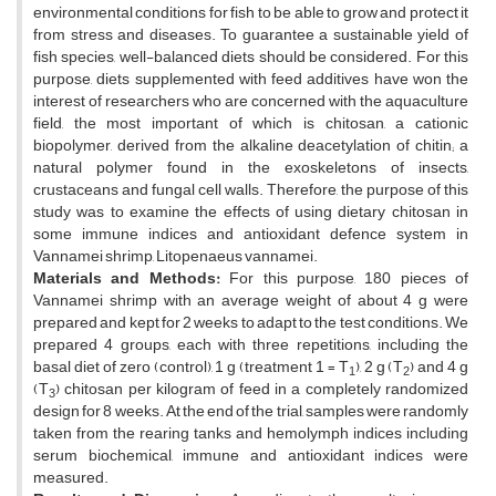
environmental conditions for fish to be able to grow and protect it
from stress and diseases. To guarantee a sustainable yield of
fish species, well-balanced diets should be considered. For this
purpose, diets supplemented with feed additives have won the
interest of researchers who are concerned with the aquaculture
field, the most important of which is chitosan, a cationic
biopolymer, derived from the alkaline deacetylation of chitin; a
natural polymer found in the exoskeletons of insects,
crustaceans and fungal cell walls. Therefore, the purpose of this
study was to examine the effects of using dietary chitosan in
some immune indices and antioxidant defence system in
Vannamei shrimp, Litopenaeus vannamei.
Materials and Methods:
For this purpose, 180 pieces of
Vannamei shrimp with an average weight of about 4 g were
prepared and kept for 2 weeks to adapt to the test conditions. We
prepared 4 groups, each with three repetitions, including the
basal diet of zero (control), 1 g (treatment 1 = T
), 2 g (T
) and 4 g
1
2
(T
) chitosan per kilogram of feed in a completely randomized
3
design for 8 weeks. At the end of the trial, samples were randomly
taken from the rearing tanks and hemolymph indices including
serum biochemical, immune and antioxidant indices were
measured.