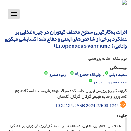
Toggle
vigation
اثرات به‌کارگیری سطوح مختلف کیتوزان در جیره غذایی بر
عملکرد برخی از شاخص‌های ایمنی و دفاع ضد اکسایشی میگوی
وانامی (Litopenaeus vannamei)
نوع مقاله : مقاله پژوهشی
نویسندگان
سعید دیانی
ولی الله جعفری
رقیه صفری
سید حسین حسینی فر
گروه تکثیر و پرورش آبزیان، دانشکده شیلات و محیط‌زیست، دانشگاه علوم
کشاورزی و منابع طبیعی گرگان، گرگان، گلستان
10.22124/JANB.2024.27503.1244
چکیده
هدف از انجام این تحقیق، مشاهده اثرات به کارگیری کیتوزان بر عملکرد