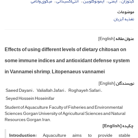
کیتوزان
ایمنی
ایمونوگلوبین
آنتی‌اکسیدانی
میگوی وانامی
موضوعات
تغذیه آبزیان
عنوان مقاله
[English]
Effects of using different levels of dietary chitosan on
some immune indices and antioxidant defense system
in Vannamei shrimp, Litopenaeus vannamei
نویسندگان
[English]
Saeed Dayani
Valiallah Jafari
Roghayeh Safari
Seyed Hossein Hoseinifar
Student of Aquaculture, Faculty of Fisheries and Environmental
Sciences, Gorgan University of Agricultural Sciences and Natural
Resources, Gorgan, Iran.
چکیده
[English]
Introduction:
Aquaculture aims to provide stable