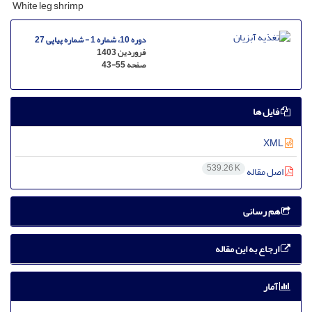
White leg shrimp
دوره 10، شماره 1 - شماره پیاپی 27
فروردین 1403
صفحه
43-55
فایل ها
XML
539.26 K
اصل مقاله
هم رسانی
ارجاع به این مقاله
آمار