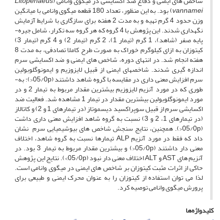
شاخص­ های ایمنی و دفاع ضد اکسایشی در میگوی وانامی (
Litopenaeus
vannamei
) بود. به این منظور، تعداد 180 قطعه میگوی وانامی با میانگین
وزن حدود 4 گرم تهیه و به ­مدت 2 هفته برای سازگاری با شرایط آزمایش
نگهداری ­شدند. این پژوهش با 4 گروه که هر گروه سه تکرار، شامل جیره­
پایه صفر (شاهد)، 1 گرم (تیمار 1)، 2 گرم (تیمار 2) و 4 گرم (تیمار 3)
کیتوزان به ازای کیلوگرم خوراک به صورت طرح کاملا تصادفی، به ­مدت 8
هفته انجام ­شد. در انتهای دوره، شاخص ­های ایمنی و ضد اکسایشی سرم
اندازه­ گیری شدند. شاخص­های ایمنی از قبیل لایزوزیم و ایمونوگلوبولین
سرم افزایش معنی­ داری در مقایسه با گروه شاهد داشتند (05/0p<)؛ به­
طوری­ که در مورد آنزیم لایزوزیم بیشترین مقدار مربوط به تیمار 2 و در
مورد ایمونوگلوبولین بیشترین مقدار در تیمار 1 مشاهده شد. فعالیت ضد
اکسایشی سرم از قبیل سوپراکسید دیسموتاز (در تیمارهای 1 و 2) و کاتالاز
(در تیمارهای 1، 2 و 3) نسبت به گروه شاهد افزایش معنی ­داری داشت
(05/0p<). همچنین، نتایج سنجش شاخص­ های بیوشیمیایی سرم نشان
داد که فقط در مورد آنزیم ALP تیمارها نسبت به گروه شاهد، اختلاف
معنی­ دار داشتند (05/0p<) و بیشترین مقدار مربوط به تیمار 3 بود. در
آنزیم ­های AST و ALT اختلاف معنی­ دار نبود (05/0p>). نتایج این پژوهش
حاکی از اثرات مثبت کیتوزان بر شاخص­­ های ایمنی در میگوی وانامی است.
لذا می ­توان استفاده از کیتوزان را به عنوان محرک ایمنی و طبیعی برای
پرورش میگوی وانامی توصیه کرد.
کلیدواژه‌ها