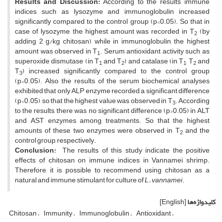
Results and Discussion:
According to the results, immune
indices such as lysozyme and immunoglobulin increased
significantly compared to the control group (p<0.05). So that in
case of lysozyme, the highest amount was recorded in T
(by
2
adding 2 g/kg chitosan), while in immunoglobulin, the highest
amount was observed in T
. Serum antioxidant activity such as
1
superoxide dismutase (in T
and T
) and catalase (in T
, T
and
1
2
1
2
T
) increased significantly compared to the control group
3
(p<0.05). Also, the results of the serum biochemical analyses
exhibited that only ALP enzyme recorded a significant difference
(p<0.05), so that the highest value was observed in T
. According
3
to the results, there was no significant difference (p>0.05) in ALT
and AST enzymes among treatments. So that the highest
amounts of these two enzymes were observed in T
and the
2
control group, respectively.
Conclusion:
The results of this study indicate the positive
effects of chitosan on immune indices in Vannamei shrimp.
Therefore, it is possible to recommend using chitosan as a
natural and immune stimulant for culture of
L. vannamei
.
کلیدواژه‌ها
[English]
Chitosan
Immunity
Immunoglobulin
Antioxidant