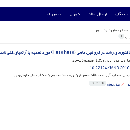
ویسندگان
ارسال مقاله
داوران
تماس با ما
عبدالرحمان داودی پور
1
ات:
ر لارو فیل ماهی (Huso huso) مورد تغذیه با آرتمیای غنی شده با پروبیوتیک پروتکسین
13-25
10.22124/JANB.2016
یان؛ مینا رنگرز؛ حجت‌الله جعفریان؛ نورمحمد مختومی؛ عبدالرحمان داودی پور
970.99 K
ه
اصل مقاله