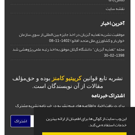
نقشه سایت
آخرین اخبار
موفقیت نشریه تغذیه آبزیان در اخذ جایزه بین المللی از سوی سازمان
خواربار و کشاورزی ملل متحد (فائو)
1402-11-08
مجله "تغذیه آبزیان" دانشگاه گیلان موفق به اخذ رتبه علمی پژوهشی شد
1398-02-30
نشریه تابع قوانین
کرییتیو کامنز
بوده و حق‌مؤلف
مقالات از آن نویسندگان است.
اشتراک خبرنامه
برای دریافت اخبار و اطلاعیه های مهم نشریه در خبرنامه نشریه مشترک
شوید.
این وب سایت از کوکی ها برای اطمینان از ارائه بهترین
اشتراک
خدمات استفاده می کند.