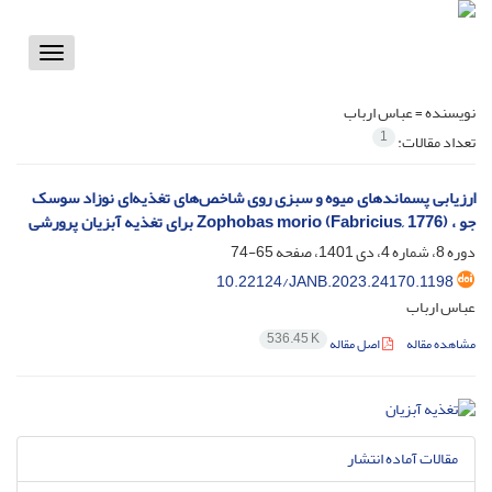
Toggle
vigation
نویسنده =
عباس ارباب
1
تعداد مقالات:
ارزیابی پسماندهای میوه و سبزی روی شاخص‌های تغذیه‌ای نوزاد سوسک
جو ، Zophobas morio (Fabricius, 1776) برای تغذیه آبزیان پرورشی
دوره 8، شماره 4، دی 1401، صفحه
65-74
10.22124/JANB.2023.24170.1198
عباس ارباب
536.45 K
مشاهده مقاله
اصل مقاله
مقالات آماده انتشار