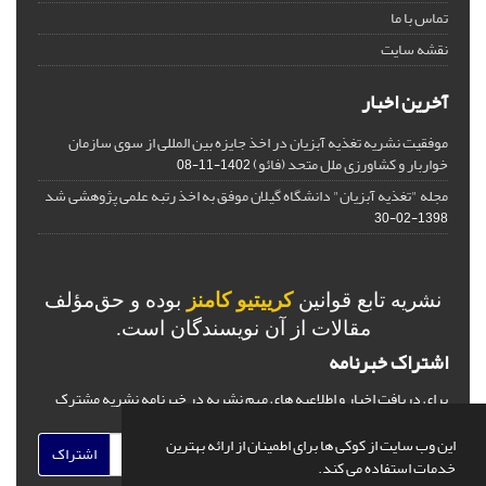
تماس با ما
نقشه سایت
آخرین اخبار
موفقیت نشریه تغذیه آبزیان در اخذ جایزه بین المللی از سوی سازمان
خواربار و کشاورزی ملل متحد (فائو)
1402-11-08
مجله "تغذیه آبزیان" دانشگاه گیلان موفق به اخذ رتبه علمی پژوهشی شد
1398-02-30
نشریه تابع قوانین
کرییتیو کامنز
بوده و حق‌مؤلف
مقالات از آن نویسندگان است.
اشتراک خبرنامه
برای دریافت اخبار و اطلاعیه های مهم نشریه در خبرنامه نشریه مشترک
شوید.
این وب سایت از کوکی ها برای اطمینان از ارائه بهترین
اشتراک
خدمات استفاده می کند.