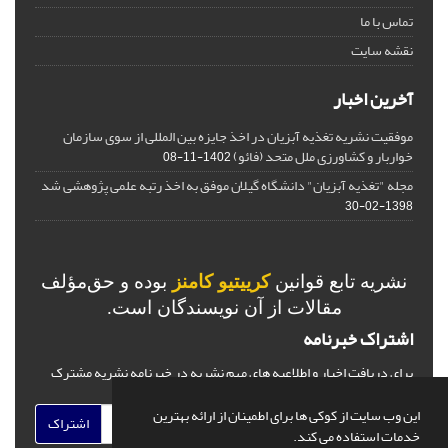
تماس با ما
نقشه سایت
آخرین اخبار
موفقیت نشریه تغذیه آبزیان در اخذ جایزه بین المللی از سوی سازمان
خواربار و کشاورزی ملل متحد (فائو)
1402-11-08
مجله "تغذیه آبزیان" دانشگاه گیلان موفق به اخذ رتبه علمی پژوهشی شد
1398-02-30
نشریه تابع قوانین
کرییتیو کامنز
بوده و حق‌مؤلف
مقالات از آن نویسندگان است.
اشتراک خبرنامه
برای دریافت اخبار و اطلاعیه های مهم نشریه در خبرنامه نشریه مشترک
شوید.
این وب سایت از کوکی ها برای اطمینان از ارائه بهترین
اشتراک
خدمات استفاده می کند.