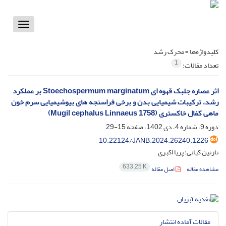
Toggle
vigation
کلیدواژه‌ها =
محرک رشد
1
تعداد مقالات:
اثر عصاره جلبک قهوه ای Stoechospermum marginatum بر عملکرد
رشد، ترکیبات شیمیایی بدن و برخی فراسنجه های بیوشیمیایی سرم خون
ماهی کفال خاکستری (Mugil cephalus Linnaeus 1758)
دوره 9، شماره 4، دی 1402، صفحه
15-29
10.22124/JANB.2024.26240.1226
نازنین کیانی؛ پریا اکبری
633.25 K
مشاهده مقاله
اصل مقاله
مقالات آماده انتشار