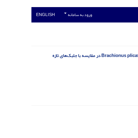
ورود به سامانه
ENGLISH
تأثیر جلبک خشک (کلرلای پودری) بر فاکتورهای رشد و ترکیبات بدنی روتیفر آب شور Brachionus plicatilis در مقایسه با جلبک‌های تازه