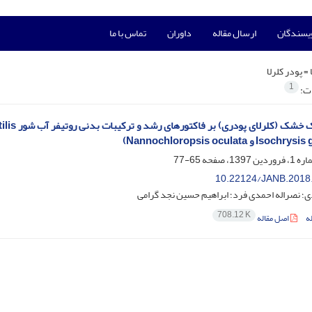
ویسندگان
ارسال مقاله
داوران
تماس با ما
 =
پودر کلرلا
1
ات:
65-77
10.22124/JANB.2018
؛ نصراله احمدی فرد؛ ابراهیم حسین نجد گرامی
708.12 K
ه
اصل مقاله