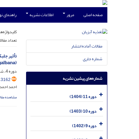
صفحه اصلی
مرور
اطلاعات نشریه
راهنمای ن
کلیدواژه‌ها
تعداد مقال
مقالات آماده انتشار
شماره جاری
(Isochrysis galbana و Nannochloropsis oculata)
دوره 4، شماره 1، فروردین 1397، صفحه
شماره‌های پیشین نشریه
.3162
احمد احمدی
دوره 11 (1404)
مشاهده مقال
دوره 10 (1403)
دوره 9 (1402)